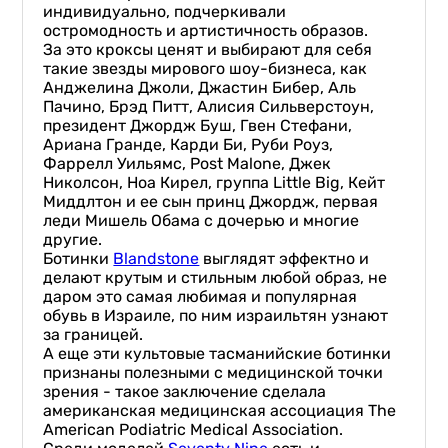
индивидуально, подчеркивали
остромодность и артистичность образов.
За это кроксы ценят и выбирают для себя
такие звезды мирового шоу-бизнеса, как
Анджелина Джоли, Джастин Бибер, Аль
Пачино, Брэд Питт, Алисия Сильверстоун,
президент Джордж Буш, Гвен Стефани,
Ариана Гранде, Карди Би, Руби Роуз,
Фаррелл Уильямс, Post Malone, Джек
Николсон, Ноа Кирел, группа Little Big, Кейт
Миддлтон и ее сын принц Джордж, первая
леди Мишель Обама с дочерью и многие
другие.
Ботинки
Blandstone
выглядят эффектно и
делают крутым и стильным любой образ, не
даром это самая любимая и популярная
обувь в Израиле, по ним израильтян узнают
за границей.
А еще эти культовые тасманийские ботинки
признаны полезными с медицинской точки
зрения - такое заключение сделала
американская медицинская ассоциация The
American Podiatric Medical Association.