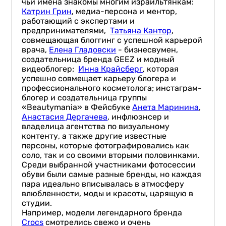
чьи имена знакомы многим израильтянкам:
Катрин Грин
, медиа-персона и ментор,
работающий с экспертами и
предпринимателями,
Татьяна Кантор
,
совмещающая блоггинг с успешной карьерой
врача,
Елена Гладовски
- бизнесвумен,
создательница бренда GEEZ и модный
видеоблогер;
Инна Крайсберг
, которая
успешно совмещает карьеру блогера и
профессионального косметолога; инстаграм-
блогер и создательница группы
«Beautymania» в Фейсбуке
Анета Маринина
,
Анастасия Дергачева
, инфлюэнсер и
владелица агентства по визуальному
контенту, а также другие известные
персоны, которые фотографировались как
соло, так и со своими вторыми половинками.
Среди выбранной участниками фотосессии
обуви были самые разные бренды, но каждая
пара идеально вписывалась в атмосферу
влюбленности, моды и красоты, царящую в
студии.
Например, модели легендарного бренда
Crocs
смотрелись свежо и очень