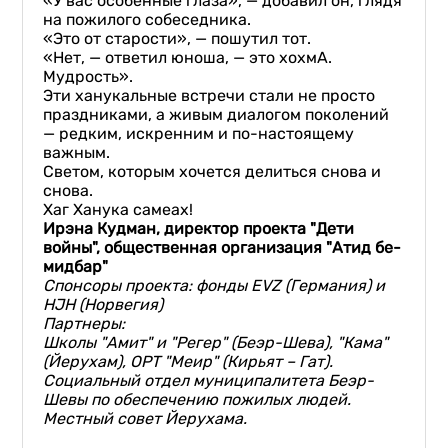
«У вас особенные глаза», — добавил он, глядя
на пожилого собеседника.
«Это от старости», — пошутил тот.
«Нет, — ответил юноша, — это хохмА.
Мудрость».
Эти ханукальные встречи стали не просто
праздниками, а живым диалогом поколений
— редким, искренним и по-настоящему
важным.
Светом, которым хочется делиться снова и
снова.
Хаг Ханука самеах!
Ирэна Кудман, директор проекта "Дети
войны", общественная организация "Атид бе-
мидбар"
Спонсоры проекта: фонды EVZ (Германия) и
HJH (Норвегия)
Партнеры:
Школы "Амит" и "Регер" (Беэр-Шева), "Кама"
(Йерухам), ОРТ "Меир" (Кирьят – Гат).
Социальный отдел муниципалитета Беэр-
Шевы по обеспечению пожилых людей.
Местный совет Йерухама.