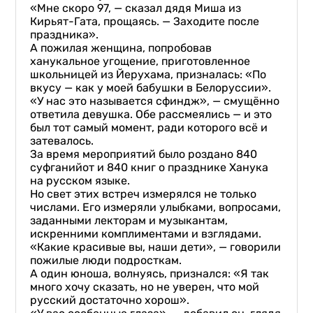
«Мне скоро 97, — сказал дядя Миша из
Кирьят-Гата, прощаясь. — Заходите после
праздника».
А пожилая женщина, попробовав
ханукальное угощение, приготовленное
школьницей из Йерухама, призналась: «По
вкусу — как у моей бабушки в Белоруссии».
«У нас это называется сфиндж», — смущённо
ответила девушка. Обе рассмеялись — и это
был тот самый момент, ради которого всё и
затевалось.
За время мероприятий было роздано 840
суфганийот и 840 книг о празднике Ханука
на русском языке.
Но свет этих встреч измерялся не только
числами. Его измеряли улыбками, вопросами,
заданными лекторам и музыкантам,
искренними комплиментами и взглядами.
«Какие красивые вы, наши дети», — говорили
пожилые люди подросткам.
А один юноша, волнуясь, признался: «Я так
много хочу сказать, но не уверен, что мой
русский достаточно хорош».