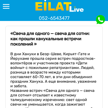
052-6543477
«Свеча для одного — свеча для сотни:
как прошли ханукальные встречи
поколений »
В дни Хануки в Беэр-Шеве, Кирьят-Гате и
Йерухаме прошла серия встреч подростков-
волонтёров и участников проекта «Дети
войны» с пожилыми репатриантами. Людей,
разница в возрасте между которыми
составляет 60–70 лет, в эти дни объединил
праздник Ханука. А еще внимание, уважение
и забота.
Название встреч «Свеча для одного — свеча
для сотни» отсылает к известному
талмудическому изречению: свет одной
свечи не уменьшается, когда зажигают