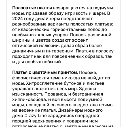
Полосатые платья
возвращаются на подиумы
моды, придавая образу игривость и шарм. В
2024 году дизайнеры представляют
разнообразные варианты полосатых платьев:
от классических горизонтальных полос до
необычных косых узоров. Полосы различной
ширины и цветов создают эффект
оптической иллюзии, делая образ более
динамичным и интересным. Платья в полоску
подходят как для повседневных образов, так
и для особых событий.
Платья
с цветочным принтом.
Похоже,
флористическая тема никогда не выйдет из
моды. Хитросплетение бутонов и листьев
украшает, кажется, весь мир. Здесь и
изысканность Прованса, и безграничная
хиппи-свобода, и вся высота подиумной
моды, сошедшей со своего пьедестала прямо
на весенние платья. Дизайнеры модного
дома Crazy Line зарядились очередной
порцией вдохновения и подарили нам
потрясающие платья с цветочным вальсом на