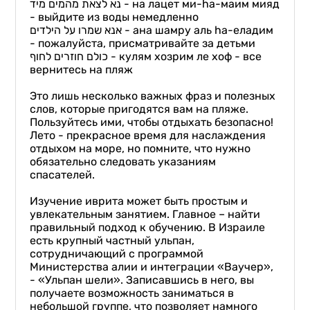
נא לצאת מהמים מיד - на лацет ми-ha-маим мияд
- выйдите из воды немедленно
אנא שמרו על הילדים - ана шамру аль hа-еладим
- пожалуйста, присматривайте за детьми
כולם חוזרים לחוף - кулям хозрим ле хоф - все
вернитесь на пляж
Это лишь несколько важных фраз и полезных
слов, которые пригодятся вам на пляже.
Пользуйтесь ими, чтобы отдыхать безопасно!
Лето - прекрасное время для наслаждения
отдыхом на море, но помните, что нужно
обязательно следовать указаниям
спасателей.
Изучение иврита может быть простым и
увлекательным занятием. Главное – найти
правильный подход к обучению. В Израиле
есть крупный частный ульпан,
сотрудничающий с программой
Министерства алии и интеграции «Ваучер»,
- «Ульпан шели». Записавшись в него, вы
получаете возможность заниматься в
небольшой группе, что позволяет намного