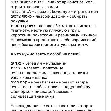
ל
בנות ארמונות בחול - ливнот армонот ба-холь -
строить песчаные замки
לשחק בכדור - лесахек бе-кадур - играть в мяч
לאסוף צדפים - леэсоф цдафим - собирать
ракушки
לשחק במטקות
– лесахек бе-маткот – играть в
«маткот», местную пляжную игру с
короткими ракетками и резиновым мячиком.
Невозможно представить себе израильский
пляж без характерного стука «маткот».
А что нужно взять с собой на пляж?
בגד ים - бегед ям - купальник
מגבת
- магевет - полотенце
כפכפים
- кафкафим - шлепанцы, тапочки
כובע
- кова - шапка
קרם הגנה - крем hагана - крем от загара
טבעת שחייה - табагат схия - надувной круг
משקפי שמש - мишкафей шемеш -
солнцезащитные очки
На каждом пляже есть спасатели, которые
следят за безопасностью отдыхающих. Без