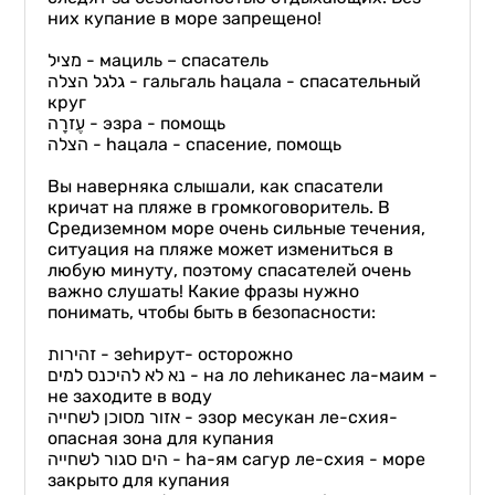
них купание в море запрещено!
מציל
- мациль – спасатель
גלגל הצלה - гальгаль hацала - спасательный
круг
עֶזרָה
- эзра - помощь
הצלה
- hацала - спасение, помощь
Вы наверняка слышали, как спасатели
кричат на пляже в громкоговоритель. В
Средиземном море очень сильные течения,
ситуация на пляже может измениться в
любую минуту, поэтому спасателей очень
важно слушать! Какие фразы нужно
понимать, чтобы быть в безопасности:
זהירות
- зеhирут- осторожно
נא לא להיכנס למים - на ло леhиканес ла-маим -
не заходите в воду
אזור מסוכן לשחייה - эзор месукан ле-схия-
опасная зона для купания
הים סגור לשחייה - hа-ям сагур ле-схия - море
закрыто для купания