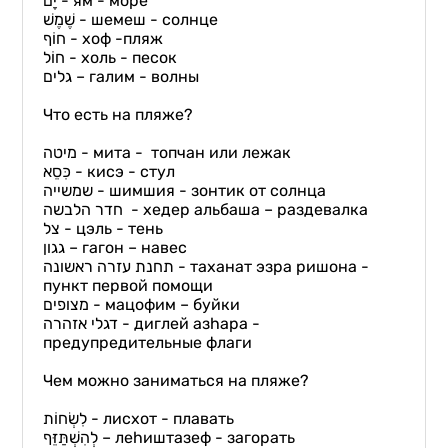
יָם - ям - море
שֶׁמֶשׁ
- шемеш - солнце
חוֹף
- хоф -пляж
חוֹל
- холь - песок
גלים
– галим - волны
Что есть на пляже?
מיטה
- мита - топчан или лежак
כִּסֵא
- кисэ - стул
שמשייה
- шимшия - зонтик от солнца
חדר הלבשה - хедер альбаша – раздевалка
צל - цэль - тень
גגון
– гагон – навес
תחנת
עזרה
ראשונה - таханат эзра ришона -
пункт первой помощи
מצופים
- мацофим – буйки
דגלי אזהרה - диглей азhара -
предупредительные флаги
Чем можно заниматься на пляже?
לִשְׂחוֹת
- лисхот - плавать
לְהִשְׁתַּזֵּף
– леhиштазеф - загорать