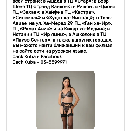
всей стране: в Ашдод в ТЦ «Стар»; в Беэр-
Шеве ТЦ «Гранд Каньон»; в Ришон ле-Ционе
ТЦ «Захав»; в Хайфе в ТЦ «Кастра»,
«Синемоль» и «Хуцот ха-Мифрац»; в Тель-
Авиве на ул. Ха-Меред 29, ТЦ «Ган ха-Ир»,
ТЦ «Рамат Авив» и на Кикар ха-Медина; в
Н
е
тании ТЦ «Ир ямим»; в Ашкелоне в ТЦ
«Пауэр Сентер», а также в других городах.
Вы можете найти ближайший к вам филиал
на
сайте сети на русском языке
.
Jack Kubа в Facebook
Jack Kuba - 03-5599971