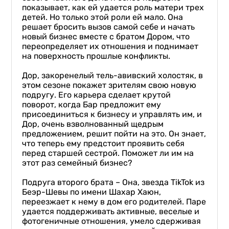
показывает, как ей удается роль матери трех
детей. Но только этой роли ей мало. Она
решает бросить вызов самой себе и начать
новый бизнес вместе с братом Дором, что
переопределяет их отношения и поднимает
на поверхность прошлые конфликты.
Дор, закоренелый тель-авивский холостяк, в
этом сезоне покажет зрителям свою новую
подругу. Его карьера сделает крутой
поворот, когда Бар предложит ему
присоединиться к бизнесу и управлять им, и
Дор, очень взволнованный щедрым
предложением, решит пойти на это. Он знает,
что теперь ему предстоит проявить себя
перед старшей сестрой. Поможет ли им на
этот раз семейный бизнес?
Подруга второго брата – Она, звезда TikTok из
Беэр-Шевы по имени Шахар Хаюн,
переезжает к нему в дом его родителей. Паре
удается поддерживать активные, веселые и
фотогеничные отношения, умело сдерживая