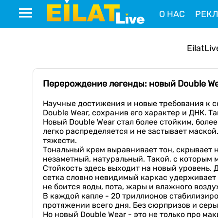
О НАС
РЕК
EilatLiv
Перерождение легенды: новый Double Wea
Научные достижения и новые требования к со
Double Wear, сохранив его характер и ДНК. Т
Новый Double Wear стал более стойким, бол
легко распределяется и не застывает маской.
тяжести.
Тональный крем выравнивает тон, скрывает н
незаметный, натуральный. Такой, с которым м
Стойкость здесь выходит на новый уровень. Д
сетка словно невидимый каркас удерживает 
не боится воды, пота, жары и влажного воздух
В каждой капле - 20 триллионов стабилизир
протяжении всего дня. Без сюрпризов и серы
Но новый Double Wear - это не только про ма