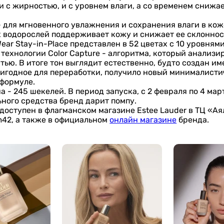
 и с жирностью, и с уровнем влаги, а со временем снижа
- для мгновенного увлажнения и сохранения влаги в ко
х водорослей поддерживает кожу и снижает ее склоннос
ear Stay-in-Place представлен в 52 цветах с 10 уровня
ехнологии Color Capture - алгоритма, который анализи
ью. В итоге тон выглядит естественно, будто создан им
ригодное для переработки, получило новый минималист
 формуле.
 - 245 шекелей. В период запуска, с 2 февраля по 4 март
ьного средства бренд дарит помпу.
доступен в флагманском магазине Estee Lauder в ТЦ «Аял
lam42, а также в официальном
онлайн магазине
бренда.