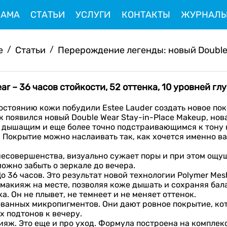
ЛАМА
СТАТЬИ
УСЛУГИ
КОНТАКТЫ
ЖУРНАЛ
e
/
Статьи
/
Перерождение легенды: новый Double W
r – 36 часов стойкости, 52 оттенка, 10 уровней гл
стоянию кожи побудили Estee Lauder создать новое пок
ак появился новый Double Wear Stay-in-Place Makeup, но
ее дышащим и еще более точно подстраивающимся к тону
 Покрытие можно наслаивать так, как хочется именно вам
есовершенства, визуально сужает поры и при этом ощущ
ожно забыть о зеркале до вечера.
о 36 часов. Это результат новой технологии Polymer Me
макияж на месте, позволяя коже дышать и сохраняя бал
а. Он не плывет, не темнеет и не меняет оттенок.
ованных микропигментов. Они дают ровное покрытие, кот
х подтонов к вечеру.
кияж. Это еще и про уход. Формула построена на комплекс