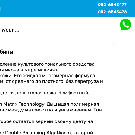
052-6543477
Ы
052-6543478
ear ...
убины
оление культового тонального средства
вая икона в мире макияжа.
 кожи. Его жидкая многомерная формула
: от среднего до плотного, без перегруза и
ается, как вторая кожа. Комфортный,
sh Matrix Technology. Дышащая полимерная
анс между матовостью и увлажнением. Тон
орое остается верным своему цвету на
е Double Balancing AlgaNiacin, который