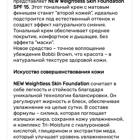
представляет
NEW Weightless
Skin Foundation
SPF 15
. Этот тональный крем с матовым
финишем станет "второй кожей", идеально
подстроится под естественный оттенок и
создаст эффект натурального сияния.
Тональный крем обеспечивает среднее
покрытие, комфортное и дышащее, без
эффекта "маски".
Новое средство – точное воплощение
убеждения Bobbi Brown, что красота – в
натуральной текстуре здоровой кожи.
Искусство совершенств
ования
кожи
NEW Weightless Skin Foundation
сочетает в
себе легкость и стойкость благодаря
уникальной технологии балансировки. Он
регулирует жирность и блеск, обеспечивая
увлажнение на целые сутки. В составе
формулы – силика, которая поглощает
излишки жира, сохраняя кожу увлажненной,
и комплекс Tri-Moisture с гиалуроновой
кислотой, глицерином и экстрактом меда,
который улучшает уровень увлажненности