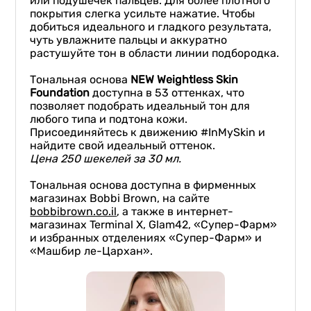
или подушечек пальцев. Для более плотного
покрытия слегка усильте нажатие. Чтобы
добиться идеального и гладкого результата,
чуть увлажните пальцы и аккуратно
растушуйте тон в области линии подбородка.
Тональная основа
NEW Weightless Skin
Foundation
доступна в 53 оттенках, что
позволяет подобрать идеальный тон для
любого типа и подтона кожи.
Присоединяйтесь к движению #InMySkin и
найдите свой идеальный оттенок.
Цена
250 шекелей
за
30 мл
.
Тональная основа доступна в фирменных
магазинах Bobbi Brown, на сайте
bob
b
ibrown.co.il
, а также в интернет-
магазинах Terminal X, Glam42, «Супер-Фарм»
и избранных отделениях «Супер-Фарм» и
«Машбир ле-Цархан».