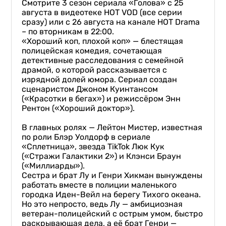
Смотрите 3 сезон сериала «Голова» с 25
августа в видеотеке HOT VOD (все серии
сразу) или с 26 августа на канале НОТ Drama
– по вторникам в 22:00.
«Хороший коп, плохой коп» — блестящая
полицейская комедия, сочетающая
детективные расследования с семейной
драмой, о которой рассказывается с
изрядной долей юмора. Сериал создан
сценаристом Джоном Куинтансом
(«Красотки в бегах») и режиссёром Энн
Рентон («Хороший доктор»).
В главных ролях — Лейтон Мистер, известная
по роли Блэр Уолдорф в сериале
«Сплетница», звезда TikTok Люк Кук
(«Стражи Галактики 2») и Клэнси Браун
(«Миллиарды»).
Сестра и брат Лу и Генри Хикман вынуждены
работать вместе в полиции маленького
городка Иден-Вейл на берегу Тихого океана.
Но это непросто, ведь Лу — амбициозная
ветеран-полицейский с острым умом, быстро
раскрывающая дела, а её брат Генри —