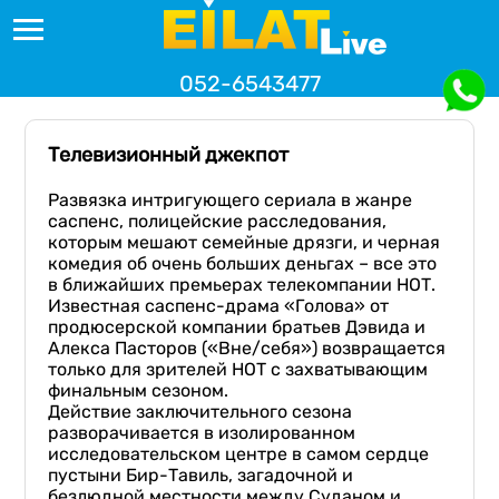
052-6543477
Телевизионный джекпот
Развязка интригующего сериала в жанре
саспенс, полицейские расследования,
которым мешают семейные дрязги, и черная
комедия об очень больших деньгах – все это
в ближайших премьерах телекомпании НОТ.
Известная саспенс-драма «Голова» от
продюсерской компании братьев Дэвида и
Алекса Пасторов («Вне/себя») возвращается
только для зрителей НОТ с захватывающим
финальным сезоном.
Действие заключительного сезона
разворачивается в изолированном
исследовательском центре в самом сердце
пустыни Бир-Тавиль, загадочной и
безлюдной местности между Суданом и