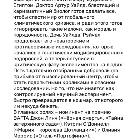
Египтом. Доктор Артур Уайлд, блестящий и
харизматичный биолог готов сделать все,
чтобы спасти мир от глобального
климатического кризиса, и ради этого готов
игнорировать такие мелочи, как мораль и
порядочность. Дочь Уайлда, Рэйчел
продолжает его новаторские и
противоречивые исследования, которые
начались с генетически модифицированных
водорослей, а теперь вступили в
критическую фазу экспериментов на людях.
Пять тщательно отобранных добровольцев
прибывают в изолированный центр, чтобы
стать подопытными кроликами в опасном
исследовании. Но то, что начинается как
контролируемый научный эксперимент,
быстро превращается в кошмар, от которого
им некуда бежать.
В главных ролях – номинант на премию
BAFTA Джон Линч («Чёрная смерть», «Тайна
затерянного сада»), Кэтрин О’Доннелл
(«Мария – королева Шотландии») и Оливия
Моррис («Отель «Портофино»).