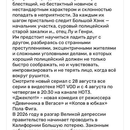
блестящий, но бестактный новичок с
нестандартным характером и склонностью
попадать в неприятности. За каждым их
шагом пристально следит Большой Хэнк —
начальник участка, суровый полицейский
старой закалки и… отец Лу и Генри.
Им предстоит научиться ладить друг с
другом, разбираясь со странными
преступлениями, эксцентричными жителями
и сложными уголовными делами, в которых
хороший полицейский должен не только
быстро соображать, но и чувствовать,
импровизировать и не терять лицо, когда всё
вокруг рушится.
Смотрите новый сериал с 28 августа все
серии в видеотеке HOT VOD и с 4 августа по
четвергам в 20:30 на канале НОТ3.
«Джекпот!» - новая комедия от режиссера
«Девичника в Вегасе» и «Копов в юбках»
Пола Фига.
В 2026 году в разгар Великой депрессии
правительство начинает проводить в
Калифорнии Большую лотерею. Законным