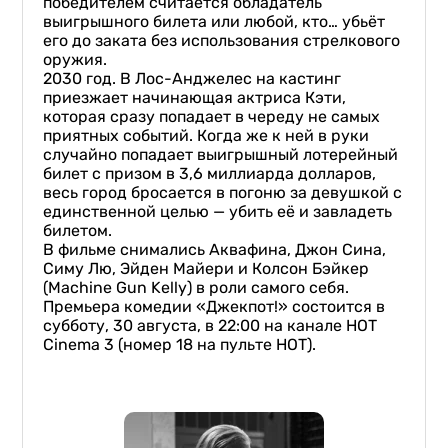
победителем считается обладатель
выигрышного билета или любой, кто… убьёт
его до заката без использования стрелкового
оружия.
2030 год. В Лос-Анджелес на кастинг
приезжает начинающая актриса Кэти,
которая сразу попадает в череду не самых
приятных событий. Когда же к ней в руки
случайно попадает выигрышный лотерейный
билет с призом в 3,6 миллиарда долларов,
весь город бросается в погоню за девушкой с
единственной целью — убить её и завладеть
билетом.
В фильме снимались Аквафина, Джон Сина,
Симу Лю, Эйден Майери и Колсон Бэйкер
(Machine Gun Kelly) в роли самого себя.
Премьера комедии «Джекпот!» состоится в
субботу, 30 августа, в 22:00 на канале HOT
Cinema 3 (номер 18 на пульте НОТ).