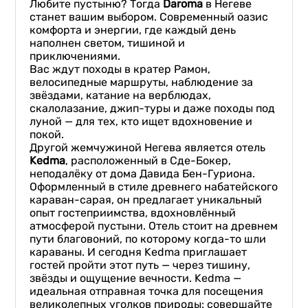
Любите пустыню? Тогда
Daroma
в Негеве
станет вашим выбором. Современный оазис
комфорта и энергии, где каждый день
наполнен светом, тишиной и
приключениями.
Вас ждут походы в кратер Рамон,
велосипедные маршруты, наблюдение за
звёздами, катание на верблюдах,
скалолазание, джип-туры и даже походы под
луной — для тех, кто ищет вдохновение и
покой.
Другой жемчужиной Негева является отель
Kedma
, расположенный в Сде-Бокер,
неподалёку от дома Давида Бен-Гуриона.
Оформленный в стиле древнего набатейского
караван-сарая, он предлагает уникальный
опыт гостеприимства, вдохновлённый
атмосферой пустыни. Отель стоит на древнем
пути благовоний, по которому когда-то шли
караваны. И сегодня Kedma приглашает
гостей пройти этот путь — через тишину,
звёзды и ощущение вечности. Kedma —
идеальная отправная точка для посещения
великолепных уголков природы: совершайте