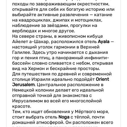
походы по завораживающим окрестностям,
открывайте для себя их богатую историю или
выбирайте активные развлечения — катание
на квадроциклах, джипах и мотоциклах,
наблюдение за звёздами, прогулки на
верблюдах и многое другое.
На севере страны, в живописном кибуце
Айелет а-Шахар, расположился отель
Ayala
—
настоящий уголок гармонии в Верхней
Галилее. Здесь утро начинается с дыхания
гор и пения птиц, а панорамный инфинити-
бассейн словно сливается с небом, открывая
вид на Хермон и бескрайние просторы.
Для путешествия по древней и современной
столице Израиля идеально подойдёт
Orient
Jerusalem
. Центральное расположение в
Немецкой колонии делает его идеальной
отправной точкой для знакомства с
Иерусалимом во всей его многослойной
красоте.
Тем, кто ищет обновления у Мёртвого моря,
стоит выбрать отель
Noga
с тёплой, почти
домашней атмосферой. Он расположен всего