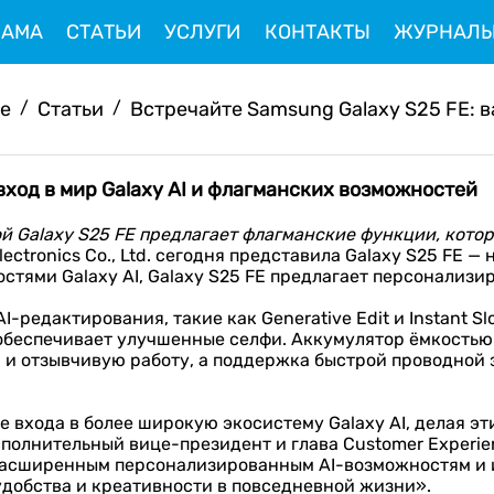
ЛАМА
СТАТЬИ
УСЛУГИ
КОНТАКТЫ
ЖУРНАЛ
ve
/
Статьи
/
Встречайте Samsung Galaxy S25 FE: ва
вход в мир Galaxy AI и флагманских возможностей
й Galaxy S25 FE предлагает флагманские функции, котор
lectronics Co., Ltd. сегодня представила Galaxy S25 FE 
тями Galaxy AI, Galaxy S25 FE предлагает персонализи
-редактирования, такие как Generative Edit и Instant S
I обеспечивает улучшенные селфи. Аккумулятор ёмкостью
 отзывчивую работу, а поддержка быстрой проводной за
ве входа в более широкую экосистему Galaxy AI, делая 
сполнительный вице-президент и глава Customer Experien
я расширенным персонализированным AI-возможностям и
 удобства и креативности в повседневной жизни».