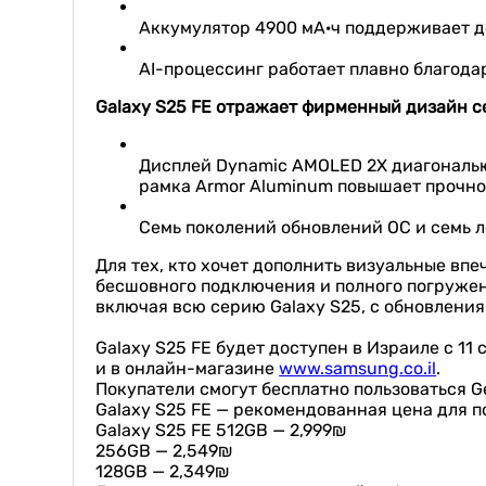
Аккумулятор 4900 мА·ч поддерживает д
AI-процессинг работает плавно благод
Galaxy S25 FE отражает фирменный дизайн се
Дисплей Dynamic AMOLED 2X диагональю
рамка Armor Aluminum повышает прочно
Семь поколений обновлений ОС и семь 
Для тех, кто хочет дополнить визуальные вп
бесшовного подключения и полного погружени
включая всю серию Galaxy S25, с обновления
Galaxy S25 FE будет доступен в Израиле с 11
и в онлайн-магазине
www.samsung.co.il
.
Покупатели смогут бесплатно пользоваться G
Galaxy S25 FE — рекомендованная цена для п
Galaxy S25 FE 512GB — 2,999₪
256GB — 2,549₪
128GB — 2,349₪