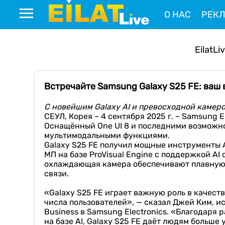
О НАС
РЕК
EilatLi
Встречайте Samsung Galaxy S25 FE: ваш 
С новейшим Galaxy AI и превосходной камеро
СЕУЛ, Корея – 4 сентября 2025 г. – Samsung E
Оснащённый One UI 8 и последними возможнос
мультимодальными функциями.
Galaxy S25 FE получил мощные инструменты AI
МП на базе ProVisual Engine с поддержкой A
охлаждающая камера обеспечивают плавную и
связи.
«Galaxy S25 FE играет важную роль в качест
числа пользователей», — сказал Джей Ким, и
Business в Samsung Electronics. «Благодар
на базе AI, Galaxy S25 FE даёт людям больше