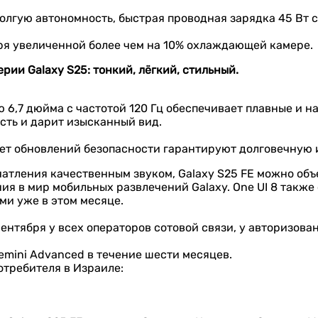
олгую автономность, быстрая проводная зарядка 45 Вт 
аря увеличенной более чем на 10% охлаждающей камере.
рии Galaxy S25: тонкий, лёгкий, стильный.
 6,7 дюйма с частотой 120 Гц обеспечивает плавные и 
сть и дарит изысканный вид.
лет обновлений безопасности гарантируют долговечную 
ечатления качественным звуком, Galaxy S25 FE можно объ
я в мир мобильных развлечений Galaxy. One UI 8 также 
ми уже в этом месяце.
 сентября у всех операторов сотовой связи, у авторизо
emini Advanced в течение шести месяцев.
отребителя в Израиле: