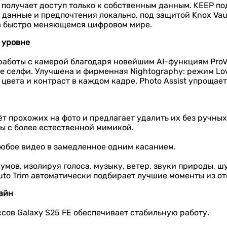
 получает доступ только к собственным данным. KEEP по
е данные и предпочтения локально, под защитой Knox Va
в быстро меняющемся цифровом мире.
 уровне
работы с камерой благодаря новейшим AI-функциям ProV
ие селфи. Улучшена и фирменная Nightography: режим Lo
цвета и контраст в каждом кадре. Photo Assist упрощае
ёт прохожих на фото и предлагает удалить их без ручных 
ы с более естественной мимикой.
любое видео в замедленное одним касанием.
умов, изолируя голоса, музыку, ветер, звуки природы, ш
to Trim автоматически подбирает лучшие моменты из от
айн
сов Galaxy S25 FE обеспечивает стабильную работу.