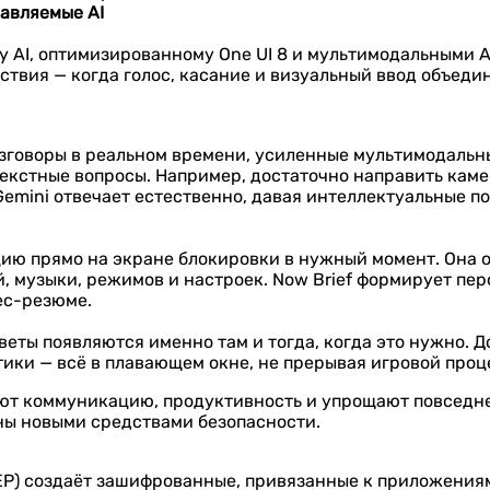
авляемые AI
xy AI, оптимизированному One UI 8 и мультимодальными 
ствия — когда голос, касание и визуальный ввод объеди
азговоры в реальном времени, усиленные мультимодальным
текстные вопросы. Например, достаточно направить каме
Gemini отвечает естественно, давая интеллектуальные 
ию прямо на экране блокировки в нужный момент. Она 
, музыки, режимов и настроек. Now Brief формирует пе
ес-резюме.
советы появляются именно там и тогда, когда это нужно.
тики — всё в плавающем окне, не прерывая игровой проц
ют коммуникацию, продуктивность и упрощают повседне
ны новыми средствами безопасности.
KEEP) создаёт зашифрованные, привязанные к приложени