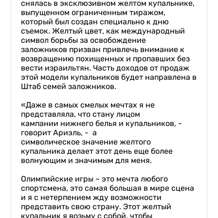
снялась в эксклюзивном желтом купальнике,
выпущенном ограниченным тиражом,
который был создан специально к дню
съемок. Желтый цвет, как международный
символ борьбы за освобождение
заложников призван привлечь внимание к
возвращению похищенных и пропавших без
вести израильтян. Часть доходов от продаж
этой модели купальников будет направлена в
Штаб семей заложников.
«Даже в самых смелых мечтах я не
представляла, что стану лицом
кампании нижнего белья и купальников, -
говорит Ариэль, - а
символическое значение желтого
купальника делает этот день еще более
волнующим и значимым для меня.
Олимпийские игры – это мечта любого
спортсмена, это самая большая в мире сцена
и я с нетерпением жду возможности
представить свою страну. Этот желтый
купальник я возьму с собой, чтобы