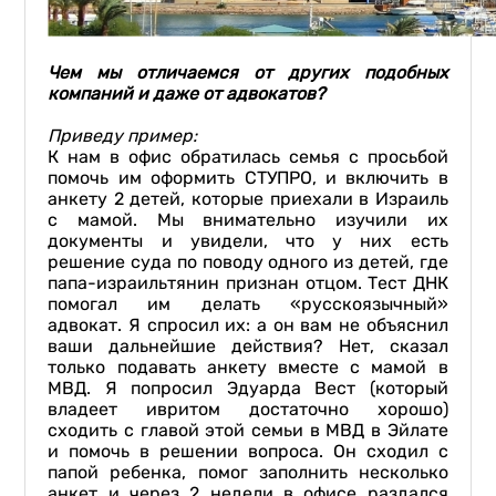
Чем мы отличаемся от других подобных
компаний и даже от адвокатов?
Приведу пример:
К нам в офис обратилась семья с просьбой
помочь им оформить СТУПРО, и включить в
анкету 2 детей, которые приехали в Израиль
с мамой. Мы внимательно изучили их
документы и увидели, что у них есть
решение суда по поводу одного из детей, где
папа-израильтянин признан отцом. Тест ДНК
помогал им делать «русскоязычный»
адвокат. Я спросил их: а он вам не объяснил
ваши дальнейшие действия? Нет, сказал
только подавать анкету вместе с мамой в
МВД. Я попросил Эдуарда Вест (который
владеет ивритом достаточно хорошо)
сходить с главой этой семьи в МВД в Эйлате
и помочь в решении вопроса. Он сходил с
папой ребенка, помог заполнить несколько
анкет и через 2 недели в офисе раздался