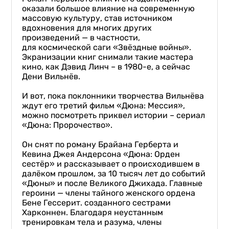
оказали большое влияние на современную
массовую культуру, став источником
вдохновения для многих других
произведений — в частности,
для космической саги «Звёздные войны».
Экранизации книг снимали такие мастера
кино, как Дэвид Линч – в 1980-е, а сейчас
Дени Вильнёв.
И вот, пока поклонники творчества Вильнёва
ждут его третий фильм «Дюна: Мессия»,
можно посмотреть приквел истории – сериал
«Дюна: Пророчество».
Он снят по роману Брайана Герберта и
Кевина Джея Андерсона «Дюна: Орден
сестёр» и рассказывает о происходившем в
далёком прошлом, за 10 тысяч лет до событий
«Дюны» и после Великого Джихада. Главные
героини — члены тайного женского ордена
Бене Гессерит. созданного сестрами
Харконнен. Благодаря неустанным
тренировкам тела и разума, члены