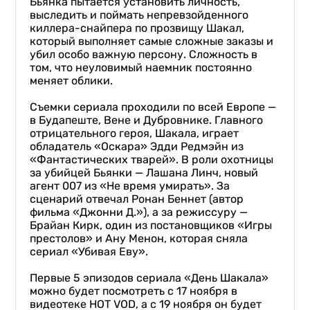
Бьянка пытается установить личность,
выследить и поймать непревзойденного
киллера-снайпера по прозвищу Шакал,
который выполняет самые сложные заказы и
убил особо важную персону. Сложность в
том, что неуловимый наемник постоянно
меняет облики.
Съемки сериала проходили по всей Европе —
в Будапеште, Вене и Дубровнике. Главного
отрицательного героя, Шакала, играет
обладатель «Оскара» Эдди Редмэйн из
«Фантастических тварей». В роли охотницы
за убийцей Бьянки — Лашана Линч, новый
агент 007 из «Не время умирать». За
сценарий отвечал Ронан Беннет (автор
фильма «Джонни Д.»), а за режиссуру —
Брайан Кирк, один из постановщиков «Игры
престолов» и Ану Менон, которая сняла
сериал «Убивая Еву».
Первые 5 эпизодов сериала «День Шакала»
можно будет посмотреть с 17 ноября в
видеотеке HOT VOD, а с 19 ноября он будет