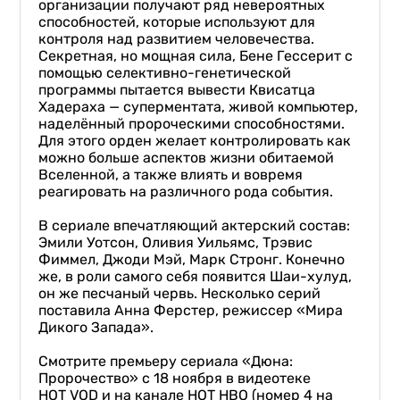
организации получают ряд невероятных
способностей, которые используют для
контроля над развитием человечества.
Секретная, но мощная сила, Бене Гессерит с
помощью селективно-генетической
программы пытается вывести Квисатца
Хадераха — суперментата, живой компьютер,
наделённый пророческими способностями.
Для этого орден желает контролировать как
можно больше аспектов жизни обитаемой
Вселенной, а также влиять и вовремя
реагировать на различного рода события.
В сериале впечатляющий актерский состав:
Эмили Уотсон, Оливия Уильямс, Трэвис
Фиммел, Джоди Мэй, Марк Стронг. Конечно
же, в роли самого себя появится Шаи-хулуд,
он же песчаный червь. Несколько серий
поставила Анна Ферстер, режиссер «Мира
Дикого Запада».
Смотрите премьеру сериала «Дюна:
Пророчество» с 18 ноября в видеотеке
HOT VOD и на канале НОТ НВО (номер 4 на