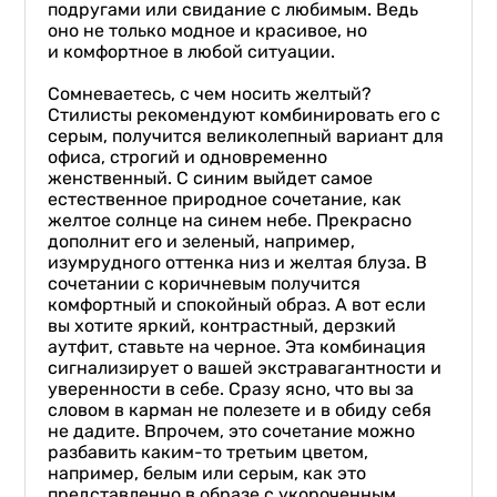
подругами или свидание с любимым. Ведь
оно не только модное и красивое, но
и комфортное в любой ситуации.
Сомневаетесь, с чем носить желтый?
Стилисты рекомендуют комбинировать его с
серым, получится великолепный вариант для
офиса, строгий и одновременно
женственный. С синим выйдет самое
естественное природное сочетание, как
желтое солнце на синем небе. Прекрасно
дополнит его и зеленый, например,
изумрудного оттенка низ и желтая блуза. В
сочетании с коричневым получится
комфортный и спокойный образ. А вот если
вы хотите яркий, контрастный, дерзкий
аутфит, ставьте на черное. Эта комбинация
сигнализирует о вашей экстравагантности и
уверенности в себе. Сразу ясно, что вы за
словом в карман не полезете и в обиду себя
не дадите. Впрочем, это сочетание можно
разбавить каким-то третьим цветом,
например, белым или серым, как это
представленно в образе с укороченным