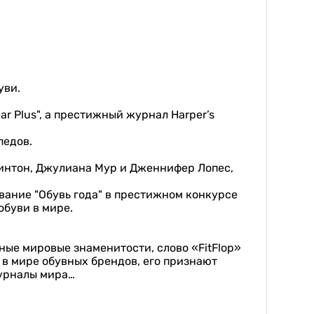
уви.
r Plus", а престижный журнал Harper’s
педов.
Клинтон, Джулиана Мур и Дженнифер Лопес,
звание "Обувь года" в престижном конкурсе
обуви в мире.
ные мировые знаменитости, слово «FitFlop»
 в мире обувных брендов, его признают
журналы мира…