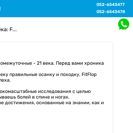
052-6543477
Ы
052-6543478
а: F...
ромежуточные - 21 века. Перед вами хроника
у правильные осанку и походку, FitFlop
пеха.
рокомасштабные исследования с целью
ваешь болей в спине и ногах.
ые достижения, основанные на знании, как и