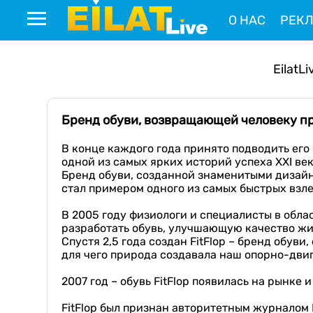
О НАС
РЕК
EilatLi
Бренд обуви, возвращающей человеку п
В конце каждого года принято подводить его
одной из самых ярких историй успеха XXI век
Бренд обуви, созданной знаменитыми дизайн
стал примером одного из самых быстрых взле
В 2005 году физиологи и специалисты в обл
разработать обувь, улучшающую качество жиз
Спустя 2,5 года создан FitFlop – бренд обу
для чего природа создавала наш опорно-дви
2007 год – обувь FitFlop появилась на рынке 
FitFlop был признан авторитетным журналом 