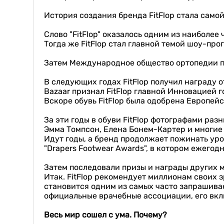
История создания бренда FitFlop стала самой
Слово "FitFlop" оказалось одним из наиболее
Тогда же FitFlop стал главной темой шоу-пр
Затем Международное общество ортопедии п
В следующих годах FitFlop получил награду 
Вazaar признал FitFlop главной Инновацией г
Вскоре обувь FitFlop была одобрена Европе
За эти годы в обуви FitFlop фотографами ра
Эмма Томпсон, Елена Бонем-Картер и многие 
Идут годы, а бренд продолжает пожинать уро
"Drapers Footwear Awards", в котором ежего
Затем последовали призы и награды других
Итак. FitFlop рекомендует миллионам своих 
становится одним из самых часто запрашивае
официальные врачебные ассоциации, его вк
Весь мир сошел с ума. Почему?