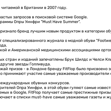
 читаемой в Британии в 2007 году.
 частых запросов в поисковой системе Google.
ограммы Опры Уинфри "Must Have Summer".
ризнало бренд лучшим новым продуктом в категории об
от специализированного журнала о модной обуви "Footwea
ода.
йской и Американской медицинскими ассоциациями орто
зных стран и изданий запечатлены Брук Шилдс и Челси 
другие звезды Голливуда.
жай призов - в Лондоне бренду FitFlop было присвоено 
дно принимают участие самые уважаемые производители 
 международных обувных конкурсов.
зрителей Опра Уинфри, в этой обуви гуляют самые извест
мых в Google, FitFlop получает самые престижные призы
лючают в списки must-have самые уважаемые газеты и 