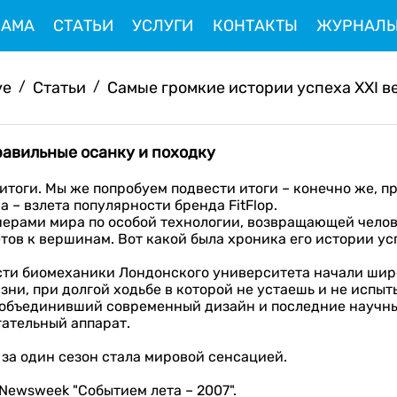
ЛАМА
СТАТЬИ
УСЛУГИ
КОНТАКТЫ
ЖУРНАЛ
ve
/
Статьи
/
Самые громкие истории успеха XXI век
равильные осанку и походку
 итоги. Мы же попробуем подвести итоги – конечно же, п
а – взлета популярности бренда FitFlop.
ерами мира по особой технологии, возвращающей человек
тов к вершинам. Вот какой была хроника его истории ус
асти биомеханики Лондонского университета начали ши
ни, при долгой ходьбе в которой не устаешь и не испыты
ви, объединивший современный дизайн и последние научн
гательный аппарат.
и за один сезон стала мировой сенсацией.
Newsweek "Событием лета – 2007".