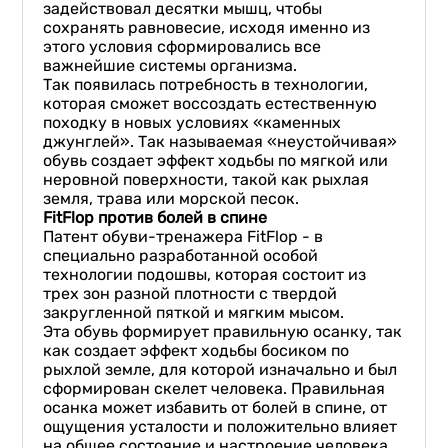
задействовал десятки мышц, чтобы
сохранять равновесие, исходя именно из
этого условия сформировались все
важнейшие системы организма.
Так появилась потребность в технологии,
которая сможет воссоздать естественную
походку в новых условиях «каменных
джунглей». Так называемая «неустойчивая»
обувь создает эффект ходьбы по мягкой или
неровной поверхности, такой как рыхлая
земля, трава или морской песок.
FitFlop против болей в спине
Патент обуви-тренажера FitFlop - в
специально разработанной особой
технологии подошвы, которая состоит из
трех зон разной плотности с твердой
закругленной пяткой и мягким мысом.
Эта обувь формирует правильную осанку, так
как создает эффект ходьбы босиком по
рыхлой земле, для которой изначально и был
сформирован скелет человека. Правильная
осанка может избавить от болей в спине, от
ощущения усталости и положительно влияет
на общее состояние и настроение человека.