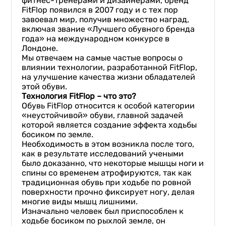
фитнес-тренерами и дизайнерами, бренд
FitFlop появился в 2007 году и с тех пор
завоевал мир, получив множество наград,
включая звание «Лучшего обувного бренда
года» на международном конкурсе в
Лондоне.
Мы отвечаем на самые частые вопросы о
влиянии технологии, разработанной FitFlop,
на улучшение качества жизни обладателей
этой обуви.
Технология FitFlop – что это?
Обувь FitFlop относится к особой категории
«неустойчивой» обуви, главной задачей
которой является создание эффекта ходьбы
босиком по земле.
Необходимость в этом возникла после того,
как в результате исследований учеными
было доказанно, что некоторые мышцы ноги и
спины со временем атрофируются, так как
традиционная обувь при ходьбе по ровной
поверхности прочно фиксирует ногу, делая
многие виды мышц лишними.
Изначально человек был приспособлен к
ходьбе босиком по рыхлой земле, он