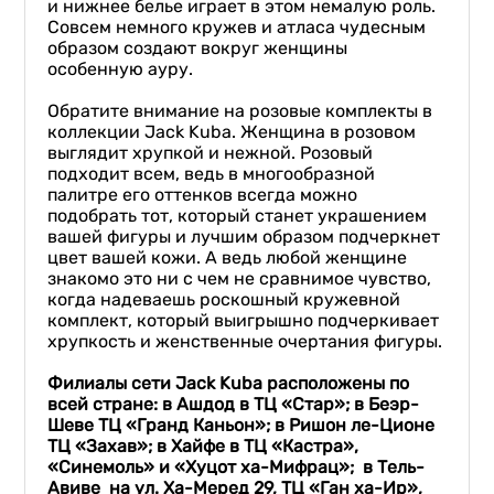
и нижнее белье играет в этом немалую роль.
Совсем немного кружев и атласа чудесным
образом создают вокруг женщины
особенную ауру.
Обратите внимание на розовые комплекты в
коллекции Jack Kuba. Женщина в розовом
выглядит хрупкой и нежной. Розовый
подходит всем, ведь в многообразной
палитре его оттенков всегда можно
подобрать тот, который станет украшением
вашей фигуры и лучшим образом подчеркнет
цвет вашей кожи. А ведь любой женщине
знакомо это ни с чем не сравнимое чувство,
когда надеваешь роскошный кружевной
комплект, который выигрышно подчеркивает
хрупкость и женственные очертания фигуры.
Филиалы сети
Jack
Kuba
расположены по
всей стране: в Ашдод в ТЦ «Стар»; в Беэр-
Шеве ТЦ «Гранд Каньон»; в Ришон ле-Ционе
ТЦ «Захав»; в Хайфе в ТЦ «Кастра»,
«Синемоль» и «Хуцот ха-Мифрац»; в Тель-
Авиве на ул. Ха-Меред 29, ТЦ «Ган ха-Ир»,