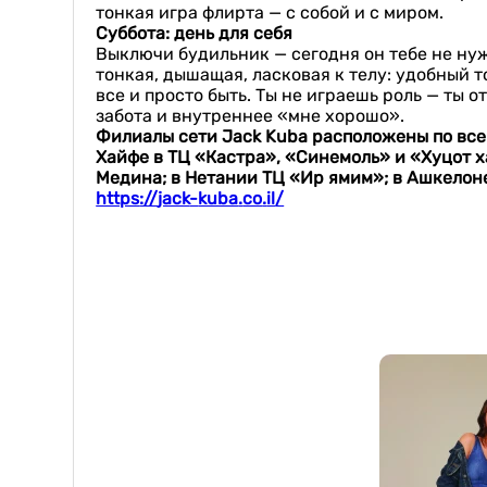
тонкая игра флирта — с собой и с миром.
Суббота: день для себя
Выключи будильник — сегодня он тебе не нуже
тонкая, дышащая, ласковая к телу: удобный т
все и просто быть. Ты не играешь роль — ты 
забота и внутреннее «мне хорошо».
Филиалы сети
Jack
Kuba
расположены по всей
Хайфе в ТЦ «Кастра», «Синемоль» и «Хуцот х
Медина; в Нетании ТЦ «Ир ямим»; в Ашкелоне
https
://
jack
-
kuba
.
co
.
il
/