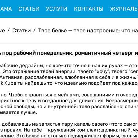
ЛАМА
СТАТЬИ
УСЛУГИ
КОНТАКТЫ
ЖУРНАЛ
ive
/
Статьи
/
Твое белье — твое настроение: что на
ть под рабочий понедельник, романтичный четверг 
рабочие дедлайны, но кое-что точно в наших руках — это
 Это отражение твоей энергии, твоего "хочу", твоего "сег
Активная, расслабленная, влюбленная в себя и в жизнь. 
k Kuba ты найдешь то, что идеально подойдет под каждо
ано. Чтобы справиться с мейлами, совещаниями и очере
приятное к телу и созданное для движения. Безразмерн
сной свободы, но и внутренней: тело расслаблено, спин
дывается лучше.
 добавляешь на запястья пару капель своего «того самог
ез правил. На тебе — кружевной комплект: деликатный, 
ение. Это белье не столько подчеркивает формы, скольк