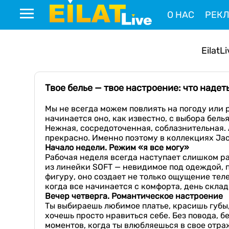
О НАС
РЕК
EilatL
Твое белье — твое настроение: что наде
Мы не всегда можем повлиять на погоду или 
начинается оно, как известно, с выбора белья.
Нежная, сосредоточенная, соблазнительная. 
прекрасно. Именно поэтому в коллекциях Jac
Начало недели.
Режим
«я вс
е могу
»
Рабочая неделя всегда наступает слишком р
из линейки SOFT — невидимое под одеждой, 
фигуру, оно создает не только ощущение теле
когда все начинается с комфорта, день скла
Вечер четверга. Романтическое настроение
Ты выбираешь любимое платье, красишь губы,
хочешь просто нравиться себе. Без повода, б
моментов, когда ты влюбляешься в свое отраж