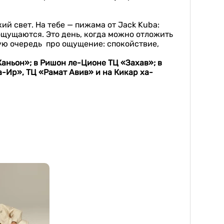
ий свет. На тебе — пижама от Jack Kuba:
 ощущаются. Это день, когда можно отложить
рвую очередь про ощущение: спокойствие,
Каньон»; в Ришон ле-Ционе ТЦ «Захав»; в
а-Ир», ТЦ «Рамат Авив» и на Кикар ха-