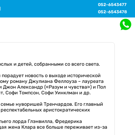
052-6543477
Ы
052-6543478
лых и детей, собранными со всего света.
 порадует новость о выходе исторической
ному роману Джулиана Феллоуза – лауреата
 Джон Александр («Разум и чувства») и Пол
т, Софи Томпсон, Софи Уинклман и др.
о семье нуворишей Тренчардов. Его главный
х респектабельных аристократических
тьего лорда Глэнвилла, Фредерика
дая жена Клара все больше переживает из-за