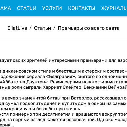
ЛАМА
СТАТЬИ
УСЛУГИ
КОНТАКТЫ
ЖУРНАЛ
EilatLive
/
Статьи
/
Премьеры со всего света
адует своих зрителей интересными премьерами для взрос
 диккенсовском стиле и блестящим актерским составом
родолжение сериала «Белгравия», снятого по одноимен
«Аббатства Даунтон». Режиссерами нового фильма стали
авные роли сыграли Харриет Слейтер, Бенжамин Вейнрай
 в вечер знаменитой битвы при Ватерлоо, рассказывал 
д сумел подкопить денег и купить дом в одном из самы
 нем красивую и беззаботную жизнь.
устя примерно три десятилетия и вращаются вокруг тре
рд на первый взгляд кажется безоблачной. Однако моло
ерик...