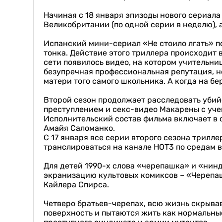
Начиная с 18 января эпизоды нового сериала
Великобритании (по одной серии в неделю), 
Испанский мини-сериал «Не стоило лгать» п
тонка. Действие этого триллера происходит 
сети появилось видео, на котором учительни
безупречная профессиональная репутация, н
матери того самого школьника. А когда на бе
Второй сезон продолжает расследовать убийст
преступлением и секс-видео Макарены с уче
Исполнительский состав фильма включает в с
Амайя Саломанко.
С 17 января все серии второго сезона трилле
транслироваться на канале НОТ3 по средам в 
Для детей 1990-х слова «черепашка» и «нин
экранизацию культовых комиксов – «Черепаш
Кайлера Спирса.
Четверо братьев-черепах, всю жизнь скрыва
поверхность и пытаются жить как нормальные