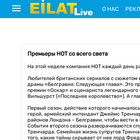
О НАС
РЕК
Премьеры НОТ со всего света
На этой неделе компания НОТ каждый день р
Любителей британских сериалов с сюжетом в
драмы «Белгравия: Следующая глава». Это п
премии «Оскар» и сценариста легендарного 
Вильшурст («Последнее королевство»). А гл
Первый сезон, действие которого начиналось
герой, армейский интендант Джеймс Тренчар
районов Лондона – Белгравии, чтобы вести в
События второго сезона разворачиваются сп
Тренчарда. Семейная жизнь супругов Тренча
того, какие тайны скрывает от нее лорд Фред