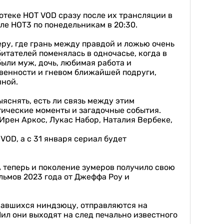
отеке HOT VOD сразу после их трансляции в
але НОТ3 по понедельникам в 20:30.
у, где грань между правдой и ложью очень
итателей поменялась в одночасье, когда в
были муж, дочь, любимая работа и
твенности и гневом ближайшей подруги,
нной.
ыяснять, есть ли связь между этим
ические моменты и загадочные события.
Ирен Аркос, Лукас Набор, Наталия Вербеке,
VOD, а с 31 января сериал будет
 теперь и поколение зумеров получило свою
ьмов 2023 года от Джеффа Роу и
чавшихся ниндзюцу, отправляются на
ил они выходят на след печально известного