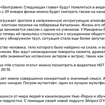
 «Белгравия: Следующая глава» будут появляться в виде
а с 29 января фильм можно будет смотреть также на кан
огружает зрителя в напряженную интригующую атмосфер
в элитном поселке на побережье Каталонии. Жизнь его об
ца занимается сексом с одним из учеников. У Макарены 
о теперь ей пришлось столкнуться с осуждением общес
регу обнаружили труп, ситуация стала еще более запута
во человека, тело которого было найдено на скале, и в
ником. Вас ждут неожиданные повороты сюжета, драмат
ебя знаменитых испанских актеров и актрис, таких как 
ра «Не стоило лгать» можно посмотреть в видеотеке HOT 
20:15.
дзя» имели совершенно конкретный и значимый смысл. А
ки-ниндзя: Погром мутантов», один из лучших мультфил
вшихся от мира людей в канализациях Нью-Йорка и обу
 подростки. С помощью своей новой подруги Эйприл О’Н