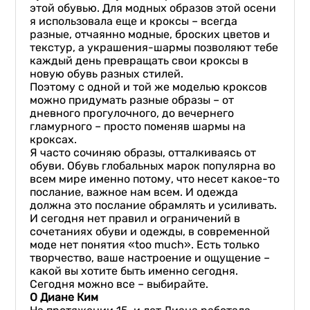
этой обувью. Для модных образов этой осени
я использовала еще и кроксы – всегда
разные, отчаянно модные, броских цветов и
текстур, а украшения-шармы позволяют тебе
каждый день превращать свои кроксы в
новую обувь разных стилей.
Поэтому с одной и той же моделью кроксов
можно придумать разные образы – от
дневного прогулочного, до вечернего
гламурного – просто поменяв шармы на
кроксах.
Я часто сочиняю образы, отталкиваясь от
обуви. Обувь глобальных марок популярна во
всем мире именно потому, что несет какое-то
послание, важное нам всем. И одежда
должна это послание обрамлять и усиливать.
И сегодня нет правил и ограничений в
сочетаниях обуви и одежды, в современной
моде нет понятия «too much». Есть только
творчество, ваше настроение и ощущение –
какой вы хотите быть именно сегодня.
Сегодня можно все – выбирайте.
О Диане Ким