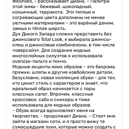
WeShoes, - рассказывает Диана. – Палитра
этой зимы - бежевый, шоколадный,
коньячный, терракота. Эти теплые и
согревающие цвета дополнены не менее
уютными материалами – это варёный деним,
замша и тёплая шерсть.
Дух Дикого Запада сложно представить без
джинсового Total Look, я выбирала джинсы-
клеш и джинсовые комбинезоны, в том числе
«оверсайз». Для создания модных
многослойных силуэтов я использовала
oversize-пальто и пончо.
Модные акценты моих образов – это бахрома,
пряжки, шляпы и другие ковбойские детали.
Безусловно, новая коллекция обуви - для тех,
кто ценит стиль с характером и знает, что
идеальный образ начинается с пары
классных сапог. Впрочем, классные
кроссовки, сабо и сникеры я тоже
использовала для модных образов.
- Обувь всегда вдохновляет меня на
творчество, - продолжает Диана. – Стоит мне
зайти в магазин сети, и я просто вижу те
сумасшедшие луки, которые можно создать с