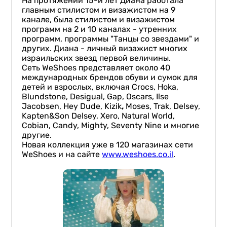
На протяжении 15-и лет Диана работала
главным стилистом и визажистом на 9
канале, была стилистом и визажистом
программ на 2 и 10 каналах - утренних
программ, программы "Танцы со звездами" и
других. Диана - личный визажист многих
израильских звезд первой величины.
Сеть WeShoes представляет около 40
международных брендов обуви и сумок для
детей и взрослых, включая Crocs, Hoka,
Blundstone, Desigual, Gap, Oscars, Ilse
Jacobsen, Hey Dude, Kizik
,
Moses, Trak, Delsey,
Kapten&Son Delsey, Xero, Natural World,
Cobian, Candy, Mighty, Seventy Nine и многие
другие.
Новая коллекция уже в 120 магазинах сети
WeShoes и на сайте
www.weshoes.co.il
.