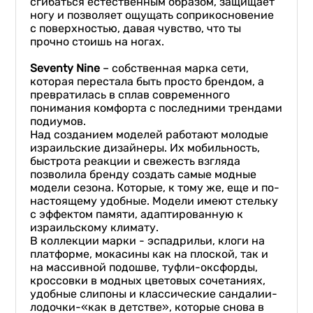
сгибаться естественным образом, защищает
ногу и позволяет ощущать соприкосновение
с поверхностью, давая чувство, что ты
прочно стоишь на ногах.
Seventy Nine
– собственная марка сети,
которая перестала быть просто брендом, а
превратилась в сплав современного
понимания комфорта с последними трендами
подиумов.
Над созданием моделей работают молодые
израильские дизайнеры. Их мобильность,
быстрота реакции и свежесть взгляда
позволила бренду создать самые модные
модели сезона. Которые, к тому же, еще и по-
настоящему удобные. Модели имеют стельку
с эффектом памяти, адаптированную к
израильскому климату.
В коллекции марки - эспадрильи, клоги на
платформе, мокасины как на плоской, так и
на массивной подошве, туфли-оксфорды,
кроссовки в модных цветовых сочетаниях,
удобные слипоны и классические сандалии-
лодочки-«как в детстве», которые снова в