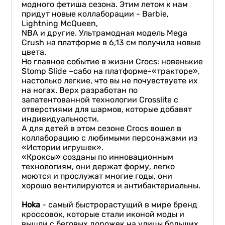
модного фетиша сезона. Этим летом к нам
придут новые коллаборации - Barbie,
Lightning McQueen,
NBA и другие. Ультрамодная модель Mega
Crush на платформе в 6,13 см получила новые
цвета.
Но главное событие в жизни Crocs: новенькие
Stomp Slide –сабо на платформе-«тракторе»,
настолько легкие, что вы не почувствуете их
на ногах. Верх разработан по
запатентованной технологии Crosslite с
отверстиями для шармов, которые добавят
индивидуальности.
А для детей в этом сезоне Crocs вошел в
коллаборацию с любимыми персонажами из
«Истории игрушек».
«Кроксы» созданы по инновационным
технологиям, они держат форму, легко
моются и прослужат многие годы, они
хорошо вентилируются и антибактериальны.
Hoka
- самый быстрорастущий в мире бренд
кроссовок, которые стали иконой моды и
вышли с беговых дорожек на улицы больших