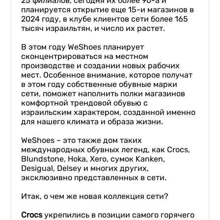
25 филиалов, сегодня их более 90-а и
планируется открытие еще 15-и магазинов в
2024 году, в клубе клиентов сети более 165
тысяч израильтян, и число их растет.
В этом году WeShoes планирует
сконцентрироваться на местном
производстве и создании новых рабочих
мест. Особенное внимание, которое получат
в этом году собственные обувные марки
сети, поможет наполнить полки магазинов
комфортной трендовой обувью с
израильским характером, созданной именно
для нашего климата и образа жизни.
WeShoes – это также дом таких
международных обувных легенд, как Crocs,
Blundstone, Hoka, Xero, сумок Kanken,
Desigual, Delsey и многих других,
эксклюзивно представленных в сети.
Итак, о чем же новая коллекция сети?
Crocs
укрепились в позиции самого горячего