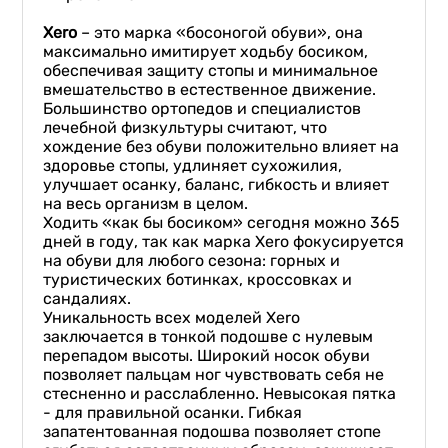
Xero
– это марка «босоногой обуви», она
максимально имитирует ходьбу босиком,
обеспечивая защиту стопы и минимальное
вмешательство в естественное движение.
Большинство ортопедов и специалистов
лечебной физкультуры считают, что
хождение без обуви положительно влияет на
здоровье стопы, удлиняет сухожилия,
улучшает осанку, баланс, гибкость и влияет
на весь организм в целом.
Ходить «как бы босиком» сегодня можно 365
дней в году, так как марка Хero фокусируется
на обуви для любого сезона: горных и
туристических ботинках, кроссовках и
сандалиях.
Уникальность всех моделей Xero
заключается в тонкой подошве с нулевым
перепадом высоты. Широкий носок обуви
позволяет пальцам ног чувствовать себя не
стесненно и расслабленно. Невысокая пятка
- для правильной осанки. Гибкая
запатентованная подошва позволяет стопе