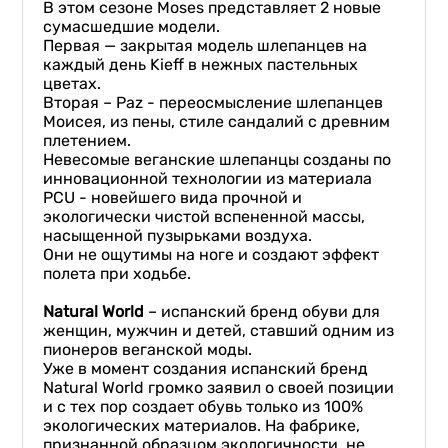
В этом сезоне Moses представляет 2 новые
сумасшедшие модели.
Первая — закрытая модель шлепанцев на
каждый день Kieff ​​в нежных пастельных
цветах.
Вторая – Paz - переосмысление шлепанцев
Моисея, из пены, стиле сандалий с древним
плетением.
Невесомые веганские шлепанцы созданы по
инновационной технологии из материала
PCU - новейшего вида прочной и
экологически чистой вспененной массы,
насыщенной пузырьками воздуха.
Они не ощутимы на ноге и создают эффект
полета при ходьбе.
Natural World
– испанский бренд обуви для
женщин, мужчин и детей, ставший одним из
пионеров веганской моды.
Уже в момент создания испанский бренд
Natural World громко заявил о своей позиции
и с тех пор создает обувь только из 100%
экологических материалов. На фабрике,
признанной образцом экологичности, не