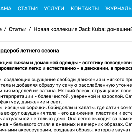
ЛАМА
СТАТЬИ
УСЛУГИ
КОНТАКТЫ
ЖУРНАЛ
e
/
Статьи
/
Новая коллекция Jack Kuba: домашний 
ардероб летнего сезона
кцию пижам и домашней одежды - эстетику повседневно
проявляется легко и естественно - в движении, в прико
и, создающие ощущение свободы движения и мягкого пр
тела и добавляя образу ту самую расслабленную утончен
ния моделей из сатина. Мягкий блеск, струящаяся пове
нтерпретации - более чистой, уверенной и взрослой. Са
фактуру, движение и свет.
, изящные сорочки, бэбидоллы и халаты, где сатин соче
а вокруг ощущения тела - его движения, пластики и ест
ь актуальной не только дома. Она легко выходит за рам
нда – бельевого стиля в дневных и вечерних образах. С
чными аксессуарами, создавая образы, которые звучат 