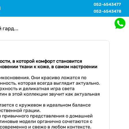
052-6543477
Ы
052-6543478
гард...
сти, в которой комфорт становится
сновении ткани к коже, в самом настроении
икосновения. Они красиво ложатся по
ность, которая всегда выглядит актуально.
рхность и деликатная игра света
тин в этой коллекции звучит как актуальная
тается с кружевом в идеальном балансе
ественной грации.
ки привычного представления о домашней
атиновые модели органично сочетаются с
современно и свежо в любом контексте.