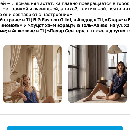
лей — и домашняя эстетика плавно превращается в горо
 Не громкой и очевидной, а тихой, тактильной, почти ин
то они совпадают с настроением.
й стране: в ТЦ
BIG
Fashion
Glilot
, в Ашдод в ТЦ «Стар»; в
Синемоль» и «Хуцот ха-Мифрац»; в Тель-Авиве на ул. Ха
м»; в Ашкелоне в ТЦ «Пауэр Сентер», а также в других г