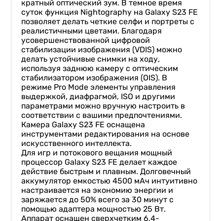
кратный оптический зум. В темное время
суток функция Nightography на Galaxy S23 FE
позволяет делать четкие селфи и портреты с
реалистичными цветами. Благодаря
усовершенствованной цифровой
стабилизации изображения (VDIS) можно
делать устойчивые снимки на ходу,
используя заднюю камеру с оптическим
стабилизатором изображения (OIS). В
режиме Pro Mode элементы управления
выдержкой, диафрагмой, ISO и другими
параметрами можно вручную настроить в
соответствии с вашими предпочтениями.
Камера Galaxy S23 FE оснащена
инструментами редактирования на основе
искусственного интеллекта.
Для игр и потокового вещания мощный
процессор Galaxy S23 FE делает каждое
действие быстрым и плавным. Долговечный
аккумулятор емкостью 4500 мАч интуитивно
настраивается на экономию энергии и
заряжается до 50% всего за 30 минут с
помощью адаптера мощностью 25 Вт.
Аппарат оснащен сверхчетким 6,4-