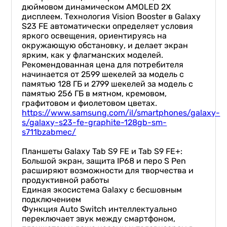
дюймовом динамическом AMOLED 2X
дисплеем. Технология Vision Booster в Galaxy
S23 FE автоматически определяет условия
яркого освещения, ориентируясь на
окружающую обстановку, и делает экран
ярким, как у флагманских моделей.
Рекомендованная цена для потребителя
начинается от 2599 шекелей за модель с
памятью 128 ГБ и 2799 шекелей за модель с
памятью 256 ГБ в мятном, кремовом,
графитовом и фиолетовом цветах.
https://www.samsung.com/il/smartphones/galaxy-
s/galaxy-s23-fe-graphite-128gb-sm-
s711bzabmec/
Планшеты Galaxy Tab S9 FE и Tab S9 FE+:
Большой экран, защита IP68 и перо S Pen
расширяют возможности для творчества и
продуктивной работы
Единая экосистема Galaxy с бесшовным
подключением
Функция Auto Switch интеллектуально
переключает звук между смартфоном,