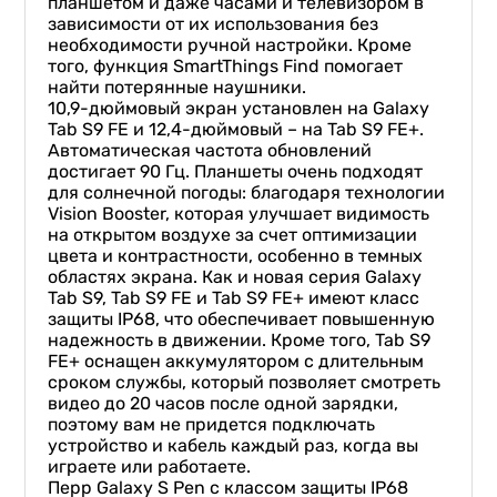
планшетом и даже часами и телевизором в
зависимости от их использования без
необходимости ручной настройки. Кроме
того, функция SmartThings Find помогает
найти потерянные наушники.
10,9-дюймовый экран установлен на Galaxy
Tab S9 FE и 12,4-дюймовый – на Tab S9 FE+.
Автоматическая частота обновлений
достигает 90 Гц. Планшеты очень подходят
для солнечной погоды: благодаря технологии
Vision Booster, которая улучшает видимость
на открытом воздухе за счет оптимизации
цвета и контрастности, особенно в темных
областях экрана. Как и новая серия Galaxy
Tab S9, Tab S9 FE и Tab S9 FE+ имеют класс
защиты IP68, что обеспечивает повышенную
надежность в движении. Кроме того, Tab S9
FE+ оснащен аккумулятором с длительным
сроком службы, который позволяет смотреть
видео до 20 часов после одной зарядки,
поэтому вам не придется подключать
устройство и кабель каждый раз, когда вы
играете или работаете.
Перр Galaxy S Pen с классом защиты IP68