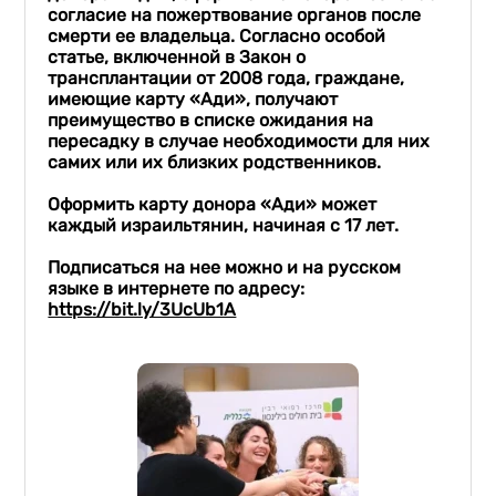
согласие на пожертвование органов после
смерти ее владельца. Согласно особой
статье, включенной в Закон о
трансплантации от 2008 года, граждане,
имеющие карту «
Ади
», получают
преимущество
в списке ожидания на
пересадку в случае необходимости
для них
сами
х
или их близки
х
родственник
ов
.
Оформить карту донора «
Ади
» может
каждый израильтянин, начиная с 17 лет.
Подписаться на нее можно и на русском
языке в интернете по адресу:
https://bit.ly/3UcUb1A