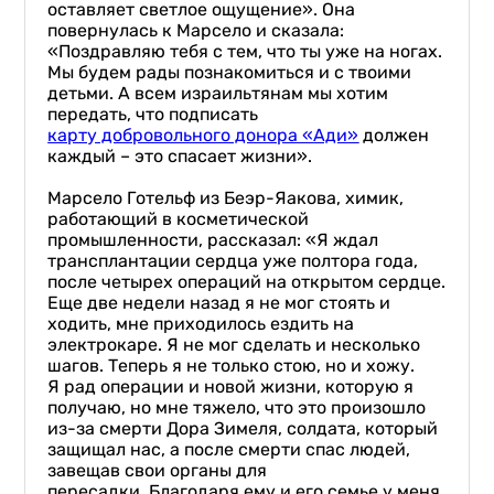
оставляет светлое ощущение». Она
повернулась к Марсело и сказала:
«Поздравляю тебя с тем, что ты уже на ногах.
Мы будем рады познакомиться и с твоими
детьми. А всем израильтянам мы хотим
передать, что подписать
карту добровольного донора «
Ади
»
должен
каждый – это спасает жизни».
Марсело Готельф из Беэр-Яакова, химик,
работающий в косметической
промышленности, рассказал: «Я ждал
трансплантации сердца уже полтора года,
после четырех операций на открытом сердце.
Еще две недели назад я не мог стоять и
ходить, мне приходилось ездить на
электрокаре. Я не мог сделать и несколько
шагов. Теперь я не только стою, но и хожу.
Я рад операции и новой жизни, которую я
получаю, но мне тяжело, что это произошло
из-за смерти Дора Зимеля, солдата, который
защищал нас, а после смерти спас людей,
завещав свои органы для
пересадки. Благодаря ему и его семье у меня