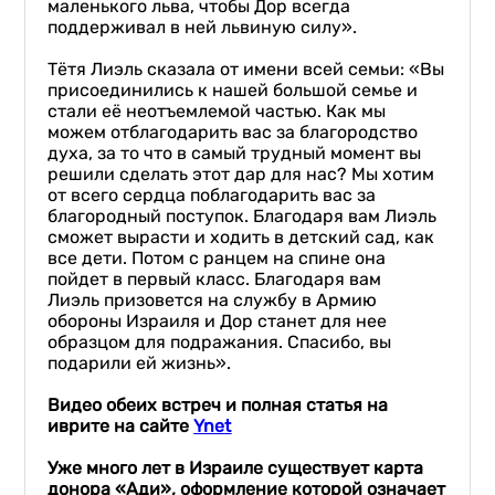
маленького льва, чтобы Дор всегда
поддерживал в ней львиную силу».
Тётя Лиэль сказала от имени всей семьи: «Вы
присоединились к нашей большой семье и
стали её неотъемлемой частью. Как мы
можем отблагодарить вас за благородство
духа, за то что в самый трудный момент вы
решили сделать этот дар для нас? Мы хотим
от всего сердца поблагодарить вас за
благородный поступок. Благодаря вам Лиэль
сможет вырасти и ходить в детский сад, как
все дети. Потом с ранцем на спине она
пойдет в первый класс. Благодаря вам
Лиэль призовется на службу в Армию
обороны Израиля и Дор станет для нее
образцом для подражания. Спасибо, вы
подарили ей жизнь».
Видео
об
е
их встре
ч
и полная статья на
иврите на сайте
Y
net
Уже много лет в
Израиле существует карта
донора «
Ади
», оформление которой означает