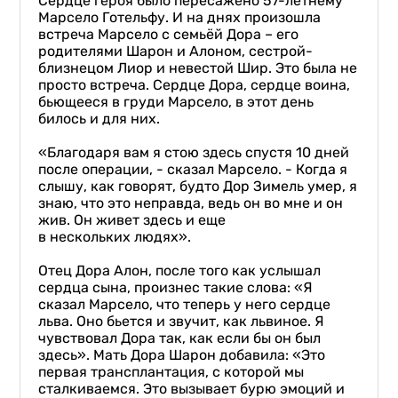
Сердце героя было пересажено 57-летнему
Марсело Готельфу. И на днях произошла
встреча Марсело с семьёй Дора – его
родителями Шарон и Алоном, сестрой-
близнецом Лиор и невестой Шир. Это была не
просто встреча. Сердце Дора, сердце воина,
бьющееся в груди Марсело, в этот день
билось и для них.
«Благодаря вам я стою здесь спустя 10 дней
после операции, - сказал Марсело. - Когда я
слышу, как говорят, будто Дор Зимель умер, я
знаю, что это неправда, ведь он во мне и он
жив. Он живет здесь и еще
в нескольких людях».
Отец Дора Алон, после того как услышал
сердца сына, произнес такие слова: «Я
сказал Марсело, что теперь у него сердце
льва. Оно бьется и звучит, как львиное. Я
чувствовал Дора так, как если бы он был
здесь». Мать Дора Шарон добавила: «Это
первая трансплантация, с которой мы
сталкиваемся. Это вызывает бурю эмоций и