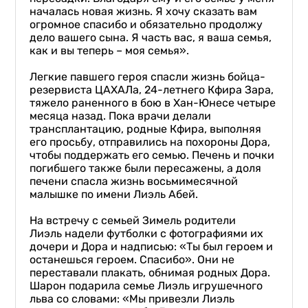
началась новая жизнь. Я хочу сказать вам
огромное спасибо и обязательно продолжу
дело вашего сына. Я часть вас, я ваша семья,
как и вы теперь – моя семья».
Легкие павшего героя спасли жизнь бойца-
резервиста ЦАХАЛа, 24-летнего Кфира Зара,
тяжело раненного в бою в Хан-Юнесе четыре
месяца назад. Пока врачи делали
трансплантацию, родные Кфира, выполняя
его просьбу, отправились на похороны Дора,
чтобы поддержать его семью. Печень и почки
погибшего также были пересажены, а доля
печени спасла жизнь восьмимесячной
малышке по имени Лиэль Абей.
На встречу с семьей Зимель родители
Лиэль надели футболки с фотографиями их
дочери и Дора и надписью: «Ты был героем и
останешься героем. Спасибо». Они не
переставали плакать, обнимая родных Дора.
Шарон подарила семье Лиэль игрушечного
льва со словами: «Мы привезли Лиэль