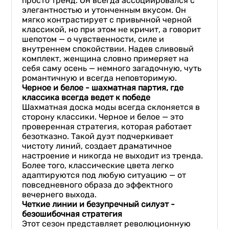
просто тренд. Он всегда ассоциировался с
элегантностью и утонченным вкусом. Он
мягко контрастирует с привычной черной
классикой, но при этом не кричит, а говорит
шепотом — о чувственности, силе и
внутреннем спокойствии. Надев сливовый
комплект, женщина словно примеряет на
себя саму осень — немного загадочную, чуть
романтичную и всегда неповторимую.
Черное и белое - шахматная партия, где
классика всегда ведет к победе
Шахматная доска моды всегда склоняется в
сторону классики. Черное и белое — это
проверенная стратегия, которая работает
безотказно. Такой дуэт подчеркивает
чистоту линий, создает драматичное
настроение и никогда не выходит из тренда.
Более того, классические цвета легко
адаптируются под любую ситуацию — от
повседневного образа до эффектного
вечернего выхода.
Четкие линии и безупречный силуэт -
безошибочная стратегия
Этот сезон представляет революционную