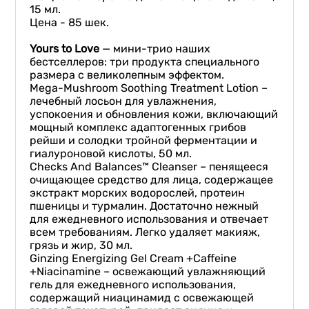
15 мл.
Цена - 85 шек.
Y
ours to
L
ove
— мини-трио наших
бестселлеров: три продукта специального
размера с великолепным эффектом.
Mega-Mushroom Soothing Treatment Lotion –
лечебный лосьон для увлажнения,
успокоения и обновления кожи, включающий
мощный комплекс адаптогенных грибов
рейши и солодки тройной ферментации и
гиалуроновой кислоты, 50 мл.
Checks And Balances™ Cleanser – пенящееся
очищающее средство для лица, содержащее
экстракт морских водорослей, протеин
пшеницы и турмалин. Достаточно нежный
для ежедневного использования и отвечает
всем требованиям. Легко удаляет макияж,
грязь и жир, 30 мл.
Ginzing Energizing Gel Cream +Caffeine
+Niacinamine – освежающий увлажняющий
гель для ежедневного использования,
содержащий ниацинамид с освежающей