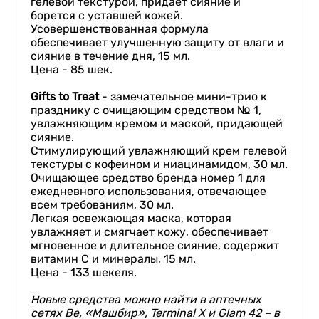
гелевой текстурой, придает сияние и
борется с уставшей кожей.
Усовершенствованная формула
обеспечивает улучшенную защиту от влаги и
сияние в течение дня, 15 мл.
Цена - 85 шек.
G
ifts to
T
reat
- замечательное мини-трио к
празднику с очищающим средством № 1,
увлажняющим кремом и маской, придающей
сияние.
Стимулирующий увлажняющий крем гелевой
текстуры с кофеином и ниацинамидом, 30 мл.
Очищающее средство бренда номер 1 для
ежедневного использования, отвечающее
всем требованиям, 30 мл.
Легкая освежающая маска, которая
увлажняет и смягчает кожу, обеспечивает
мгновенное и длительное сияние, содержит
витамин С и минералы, 15 мл.
Цена - 133 шекеля.
Новые средства можно найти в аптечных
сетях Be, «Машбир»,
Terminal
X и
Glam
42 – в