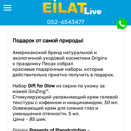
052-6543477
Подарок от самой природы!
Американский бренд натуральной и
экологичной уходовой косметики Origins
к празднику Песах собрал
красивые подарочные наборы, которые
действительно приятно получить в подарок.
Набор
Gift
for
Glow
из серии по ухожу за
кожей GinZing™.
Стимулирующий увлажняющий крем гелевой
текстуры с кофеином и ниацинамидом, 30 мл.
Освежающий крем для сияния глаз и
уменьшения отечности, 5 мл.
Ц
ена -
85 шек
.
Origins
Presents
of
Planstcription
–