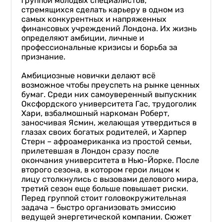
группой молодых специалистов,
стремящихся сделать карьеру в одном из
самых конкурентных и напряженных
финансовых учреждений Лондона. Их жизнь
определяют амбиции, личные и
профессиональные кризисы и борьба за
признание.
Амбициозные новички делают всё
возможное чтобы преуспеть на рынке ценных
бумаг. Среди них самоуверенный выпускник
Оксфордского университета Гас, трудоголик
Хари, взбалмошный наркоман Роберт,
заносчивая Ясмин, желающая утвердиться в
глазах своих богатых родителей, и Харпер
Стерн – афроамериканка из простой семьи,
прилетевшая в Лондон сразу после
окончания университета в Нью-Йорке. После
второго сезона, в котором герои лицом к
лицу столкнулись с вызовами делового мира,
третий сезон еще больше повышает риски.
Перед группой стоит головокружительная
задача – быстро организовать эмиссию
ведущей энергетической компании. Сюжет