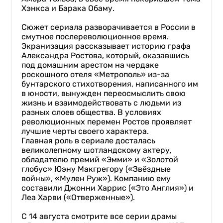
Хэнкса и Барака Обаму.
Сюжет сериала разворачивается в России в
смутное послереволюционное время.
Экранизация рассказывает историю графа
Александра Ростова, который, оказавшись
под домашним арестом на чердаке
роскошного отеля «Метрополь» из-за
бунтарского стихотворения, написанного им
в юности, вынужден переосмыслить свою
жизнь и взаимодействовать с людьми из
разных слоев общества. В условиях
революционных перемен Ростов проявляет
лучшие черты своего характера.
Главная роль в сериале досталась
великолепному шотландскому актеру,
обладателю премий «Эмми» и «Золотой
глобус» Юэну Макгрегору («Звёздные
войны», «Мулен Руж»). Компанию ему
составили Джонни Харрис («Это Англия») и
Леа Харви («Отверженные»).
С 14 августа смотрите все серии драмы