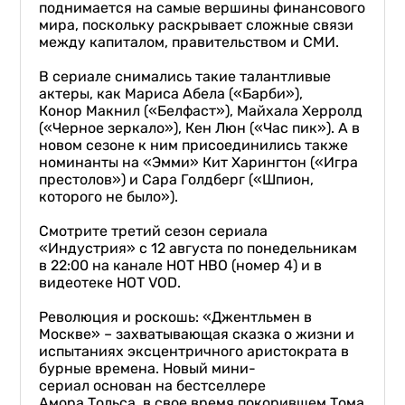
поднимается на самые вершины финансового
мира, поскольку раскрывает сложные связи
между капиталом, правительством и СМИ.
В сериале снимались такие талантливые
актеры, как Мариса Абела («Барби»),
Конор Макнил («Белфаст»), Майхала Херролд
(«Черное зеркало»), Кен Люн («Час пик»). А в
новом сезоне к ним присоединились также
номинанты на «Эмми» Кит Харингтон («Игра
престолов») и Сара Голдберг («Шпион,
которого не было»).
Смотрите третий сезон сериала
«Индустрия» с 12 августа по понедельникам
в 22:00 на канале HOT HBO (номер 4) и в
видеотеке HOT VOD.
Революция и роскошь: «Джентльмен в
Москве» – захватывающая сказка о жизни и
испытаниях эксцентричного аристократа в
бурные времена. Новый мини-
сериал основан на бестселлере
Амора Тольса, в свое время покорившем Тома