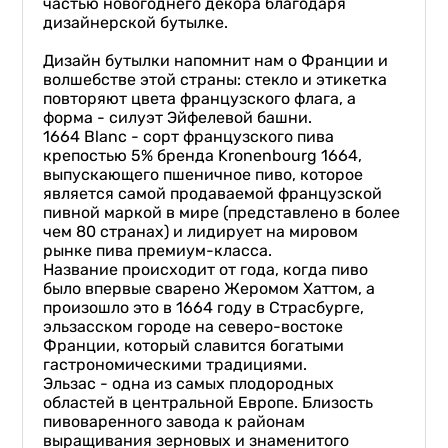
частью новогоднего декора благодаря
дизайнерской бутылке.
Дизайн бутылки напомнит нам о Франции и
волшебстве этой страны: стекло и этикетка
повторяют цвета французского флага, а
форма - силуэт Эйфелевой башни.
1664 Blanc - сорт французского пива
крепостью 5% бренда Kronenbourg 1664,
выпускающего пшеничное пиво, которое
является самой продаваемой французской
пивной маркой в мире (представлено в более
чем 80 странах) и лидирует на мировом
рынке пива премиум-класса.
Название происходит от года, когда пиво
было впервые сварено Жеромом Хаттом, а
произошло это в 1664 году в Страсбурге,
эльзасском городе на северо-востоке
Франции, который славится богатыми
гастрономическими традициями.
Эльзас - одна из самых плодородных
областей в центральной Европе. Близость
пивоваренного завода к районам
выращивания зерновых и знаменитого