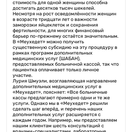
стоимость для одной женщины способна
достигать десятков тысяч шекелей.
Несмотря на рост осведомлённости женщин
в возрасте тридцати лет о важности
заморозки яйцеклеток и сохранения
фертильности, для многих финансовый
барьер по-прежнему остаётся значительным.
В «Меухедет» можно получить
существенную субсидию на эту процедуру в
рамках программ дополнительных
медицинских услуг (ШАБАН),
предоставляемых больничной кассой, так что
пациентка оплачивает только личное
участие.
Лурия Шмуэли, возглавляющая направление
дополнительных медицинских услуг в
«Меухедет», поясняет: «Все больничные
кассы предлагают примерно одни и те же
услуги. Однако мы в «Меухедет» решили
сделать шаг вперёд, и перечень наших
дополнительных услуг расширяется с
каждым годом. Например, мы предоставляем
нашим клиентам шесть консультаций с
врачами-специалистами, лабораторные