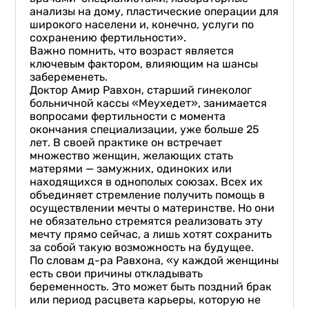
анализы на дому, пластические операции для
широкого населени и, конечно, услуги по
сохранению фертильности».
Важно помнить, что возраст является
ключевым фактором, влияющим на шансы
забеременеть.
Доктор Амир Равхон, старший гинеколог
больничной кассы «Меухедет», занимается
вопросами фертильности с момента
окончания специализации, уже больше 25
лет. В своей практике он встречает
множество женщин, желающих стать
матерями — замужних, одиноких или
находящихся в однополых союзах. Всех их
объединяет стремление получить помощь в
осуществлении мечты о материнстве. Но они
не обязательно стремятся реализовать эту
мечту прямо сейчас, а лишь хотят сохранить
за собой такую возможность на будущее.
По словам д-ра Равхона, «у каждой женщины
есть свои причины откладывать
беременность. Это может быть поздний брак
или период расцвета карьеры, которую не