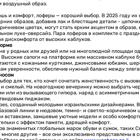
и воздушный образ.
шь и комфорт, лоферы — хороший выбор. В 2025 году их
рних образов, добавив лак и блестящие детали - цепочк
ричневом цветах, могут стать ярким акцентом в образе,
ьном луке-оверсайз. Пара лоферов в комплекте с празд
ая дискомфорта от высоких каблуков.
форме
не у родных или друзей или на многолюдной площади од
 Высокие сапоги на платформе или массивном каблуке бу
четаются с кожаными куртками, джинсовыми юбками, ше
вам уверенности, обеспечив нужный баланс между элег
 носом
ыбор для тех, кто хочет сочетать женственность с вызов
и смелый. На новогоднюю вечеринку можно выбрать чер
ми или из вызывающего гипюра, наряд с асимметричным 
 твидовым пиджаком.
oes, созданный молодыми израильскими дизайнерами. В
базовой линии в нюдовом, темно- и светло-коричневом ц
и вставками, замшевые уютные модели и особо комфорт
тельки с эффектом памяти, дарящей комфорт.
в знаменитых глобальных марок обуви и сумок, таких Crocs
y и многие другие - все они эксклюзивно представлены в с