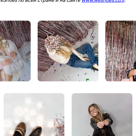
eShoes по всей стране и на сайте
www.weshoes.co.il
.