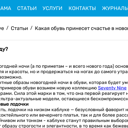
ЛАМА
СТАТЬИ
УСЛУГИ
КОНТАКТЫ
ЖУРНАЛ
ve
/
Статьи
/
Какая обувь принесет счастье в новом
оду?
годней ночи (а по приметам – и всего нового года) осно
ля и красоты, но и продержаться на ногах до самого утра
евозможно.
тные образы новогодней ночи в обуви, которая будет уме
я примеров обуви возьмем новую коллекцию
Seventy Nine
ами. Сила этой марки в том, что она первой реагирует
 ультра-актуальные модели, остающиеся бескомпромисс
евые лодочки
ость, лодочки на низком каблуке — безусловный фаворит
октейльного или вечернего платья, так и для более рас
чивом или тонком - каблуке станут правильным выбором 
т образу строгости и элегантности, в то время как беже