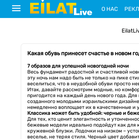
О НАС
РЕК
EilatLi
Какая обувь принесет счастье в новом г
7 образов для успешной новогодней ночи
Весь фундамент радостной и счастливой ново
эту ночь нам надо быть не только на пике сти
веселиться, что в неудобной обуви просто н
Итак, давайте рассмотрим модные, но комфор
пригодится на каждый день нового года. Дл
созданного молодыми израильскими дизайнер
немедленно воплощает их в качественные и
Классика может быть удобной: черные и беж
Для тех, кто ценит элегантность и утонченн
бежевые модели идеально подойдут как для к
кружевной блузки. Лодочки на низком – устой
веселье, не теряя стиля. Черный цвет добави