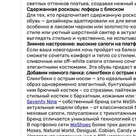
светлых оттенков платьев, создавая нежный 
Сдержанная роскошь: лоферы с блеском
Для тех, кто предпочитает сдержанную роско
обувь — дизайнеры адаптировали их для вече
особенно в лаковом черном или золотисто-ко
стиле или уютный шерстяной свитер в актуал
выглядеть стильно и чувственно, не испытыв
Зимнее настроение: высокие сапоги на плат
Если ваша новогодняя ночь пройдет на балко
сможете сочетать комфорт и тепло со стилем.
сливочные или off-white сапоги отлично со
элегантными костюмами. Эта обувь придаст 
Добавим немного панка: слингбеки с острым
Слингбеки с острым носом — это идеальный в
образ одновременно элегантный, бунтующий 
ним брючный костюм – со стразами, пайтека
стильный костюм с бархатным, кожаным или
Seventy Nine
–
собственный бренд сети WeSh
актуальные модели обуви – от классической 
меховые сапоги, полусапожки с трикотажным
Бренд отличается уникальной технологией с
В портфолио сети
WeShoes
более трех десятко
Moses, Natural World, Desigual, Cobian, Cand