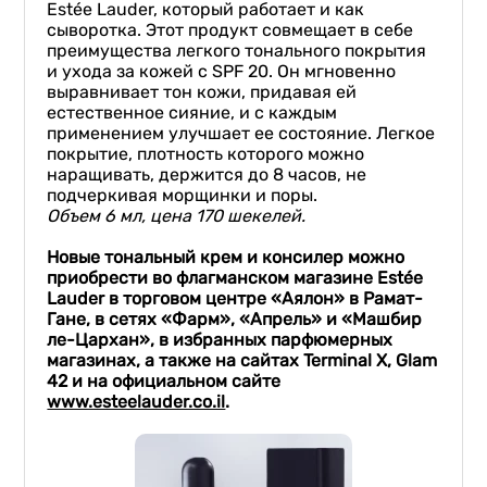
Estée Lauder, который работает и как
сыворотка. Этот продукт совмещает в себе
преимущества легкого тонального покрытия
и ухода за кожей с SPF 20. Он мгновенно
выравнивает тон кожи, придавая ей
естественное сияние, и с каждым
применением улучшает ее состояние. Легкое
покрытие, плотность которого можно
наращивать, держится до 8 часов, не
подчеркивая морщинки и поры.
О
бъ
е
м 6 мл, цена 170 шекелей.
Новые тональн
ый крем и консилер можно
приобрести во флагманском магазине Estée
Lauder в торговом центре «Аялон» в Рамат-
Гане, в сетях «Фарм», «Апрель» и «Машбир
ле-Цархан», в избранных парфюмерных
магазинах, а также на сайтах Terminal X, Glam
42 и на официальном сайте
www.esteelauder.co.il
.