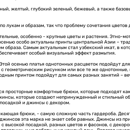
ичный, желтый, глубокий зеленый, бежевый, а также базо
по лукам и образам, так что проблему сочетания цветов
тельные, особенно - крупные цветы и растения. Этно-мо
 осенью особо актуальны принты центральной Азии – тр
м образа. Самым актуальным стал узбекский икат, в кот
 обеспечивает особый визуальный эффект размытия.
 Этой осенью платья однотонных расцветок подойдут для
я с геометрическим рисунком или все те же однотонные
одным принтом подойдут для самых разных занятий – ве
ся просторные комфортные брюки, которые подходят как
джинсы, которые создают непринужденный и стильный об
посадкой и джинсы с декором.
ускающая брюки, - самую сложную часть гардероба. Деся
 джинсов эта марка не знает себе равных. Джинсы из при
 с высокой посадкой, разных цветов и фасонов, с декоро