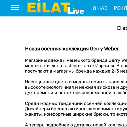
О НАС
РЕК
Eila
Новая осенняя коллекция Gerry Weber
Магазины одежды немецкого бренда Gerry We
модных точек на fashion-карте Израиля. В п
поступают в магазины бренда каждые 2-3 нед
Насыщенные цвета и модные принты нанесены 
высокотехнологичная и нежная вискоза и дру
дух времени и остаетесь современной в любо
Среди модных тенденций осенней коллекции 
Дизайнеры бренда активно экспериментируют
жакеты, комфортные широкие брюки, трикота
А теперь подробнее о деталях новой коллекци