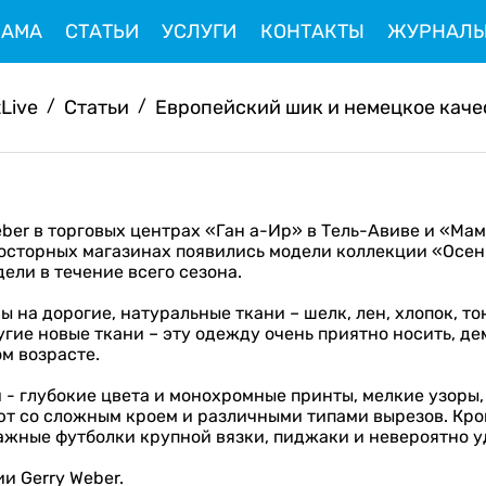
ЛАМА
СТАТЬИ
УСЛУГИ
КОНТАКТЫ
ЖУРНАЛ
tLive
/
Статьи
/
Европейский шик и немецкое каче
ber в торговых центрах «Ган а-Ир» в Тель-Авиве и «Мам
росторных магазинах появились модели коллекции «Осен
ели в течение всего сезона.
на дорогие, натуральные ткани – шелк, лен, хлопок, т
гие новые ткани – эту одежду очень приятно носить, де
м возрасте.
- глубокие цвета и монохромные принты, мелкие узоры,
 со сложным кроем и различными типами вырезов. Кроме
жные футболки крупной вязки, пиджаки и невероятно у
и Gerry Weber.