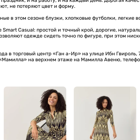
праздник, и на работу, и на каждый день. Дорогая каче
яют, не потеряют цвет и форму.
ные в этом сезоне блузки, хлопковые футболки, легкие 
 Smart Casual: простой и точный крой, дорогие, натура
озволяют одежде сидеть точно по фигуре, при этом нис
да в торговый центр «Ган а-Ир» на улице Ибн Гвироль, 7
 «Мамилла» на верхнем этаже на Мамилла Авеню, телеф