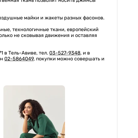
ственная ткань позволит носить джинсы
воздушные майки и жакеты разных фасонов.
льные, технологичные ткани, европейский
колько не сковывая движения и оставляя
1 в Тель-Авиве, тел.
03-527-9348
, и в
он
02-5864049
, покупки можно совершать и