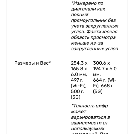
*Измерено по
диагонали как
полный
прямоугольник без
учета закругленных
углов. Фактическая
область просмотра
меньше из-за
закругленных углов.
Размеры и Вес*
254.3 x
​300.6 x
165.8 x
194.7 x 6.0
6.0 мм,
мм,
497 г.
664 г. (Wi-
(Wi-Fi),
Fi), 668 г.
500 г.
(5G)
(5G)
*Точность цифр
может
варьироваться в
зависимости от
используемых