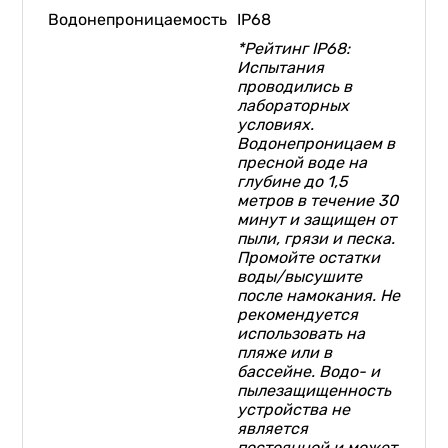
Водонепроницаемость
IP68
*Рейтинг IP68:
Испытания
проводились в
лабораторных
условиях.
Водонепроницаем в
пресной воде на
глубине до 1,5
метров в течение 30
минут и защищен от
пыли, грязи и песка.
Промойте остатки
воды/высушите
после намокания. Не
рекомендуется
использовать на
пляже или в
бассейне. Водо- и
пылезащищенность
устройства не
является
постоянной и может