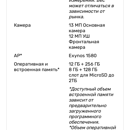
измерений. Вес
может отличаться в
зависимости от
рынка.
Камера
13 МП Основная
камера
12 МП УШ
Фронтальная
камера
AP*
Exynos 1580​
Оперативная и
12 ГБ + 256 ГБ
встроенная память*
8 ГБ + 128 ГБ
слот для MicroSD до
2ТБ
*Доступный объем
встроенной памяти
зависит от
предварительно
загруженного
программного
обеспечения.
*Объем оперативной