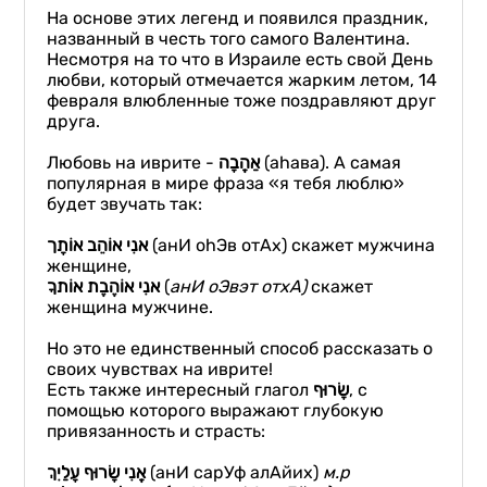
На основе этих легенд и появился праздник,
названный в честь того самого Валентина.
Несмотря на то что в Израиле есть свой День
любви, который отмечается жарким летом, 14
февраля влюбленные тоже поздравляют друг
друга.
Любовь на иврите -
אַהֲבָה
(ahaва). А самая
популярная в мире фраза «я тебя люблю»
будет звучать так:
אנִי אוֹהֵב אוֹתָך
(анИ оhЭв отАх) скажет мужчина
женщине,
אוֹהֶבֶת אוֹתךָ
אנִי
(
анИ
оЭвэт
отхА
)
скажет
женщина мужчине.
Но это не единственный способ рассказать о
своих чувствах на иврите!
Есть также интересный глагол
שָׂרוּף
, с
помощью которого выражают глубокую
привязанность и страсть:
אֲנִי שָׂרוּף עָלַיִךְ
(анИ сарУф алАйих)
м
.р