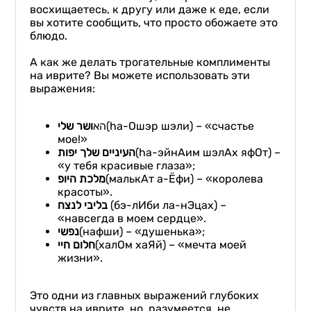
восхищаетесь, к другу или даже к еде, если
вы хотите сообщить, что просто обожаете это
блюдо.
А как же делать трогательные комплименты
на иврите? Вы можете использовать эти
выражения:
ושר שלי
הא
(hа-Ошэр шэли) – «счастье
мое!»
העיניים שלך יפות
(hа-эйнАим шэлАх яфОт) –
«у тебя красивые глаза»;
מלכת היופ
(малькАт а-Ёфи) – «королева
красоты».
בליבי לנצח
(бэ-лИби ла-нЭцах) –
«навсегда в моем сердце».
נפשי
(нафши) – «душенька»;
חלום חיי
(халОм хаЯй) – «мечта моей
жизни».
Это одни из главных выражений глубоких
чувств на иврите, но, разумеется, не