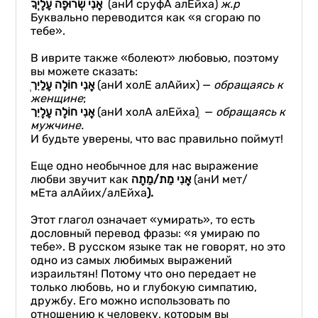
אֲנִי שְׂרוּפָה עָלֶיְךָ
(анИ сруфА алЕйха)
ж.р
Буквально переводится как «я сгораю по
тебе».
В иврите также «болеют» любовью, поэтому
вы можете сказать:
אֲנִי חוֹלֶה עָלַיִך
ְ (анИ холЕ алАйих) —
обращ
аясь
к
женщине
;
אֲנִי חוֹלֶה עָלֶיִך
(анИ холА алЕйха) ְ —
обращаясь
к
мужчине
.
И будьте уверены, что вас правильно поймут!
Еще одно необычное для нас выражение
любви звучит как
מֵת/מֵתָה
אֲנִי
(анИ мет/
мЕта алАйих/алЕйха
)
.
Этот глагол означает «умирать», то есть
дословный перевод фразы: «я умираю по
тебе». В русском языке так не говорят, но это
одно из самых любимых выражений
израильтян! Потому что оно передает не
только любовь, но и глубокую симпатию,
дружбу. Его можно использовать по
отношению к человеку, которым вы