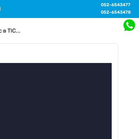
052-6543477
Ы
052-6543478
в TIC...