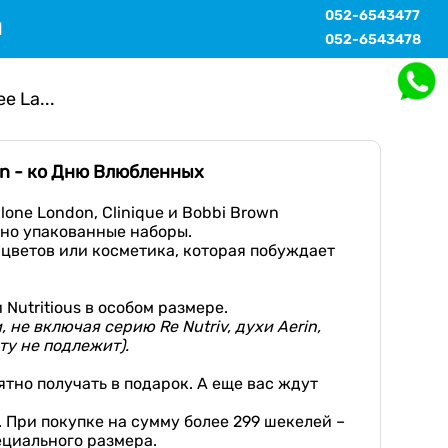
052-6543477
Ы
052-6543478
e La...
own - ко Дню Влюбленных
one London, Clinique и Bobbi Brown
чно упакованные наборы.
 цветов или косметика, которая побуждает
Nutritious в особом размере.
не включая серию Re Nutriv, духи Аеrin,
ту не подлежит).
тно получать в подарок. А еще вас ждут
 При покупке на сумму более 299 шекелей –
ециального размера.