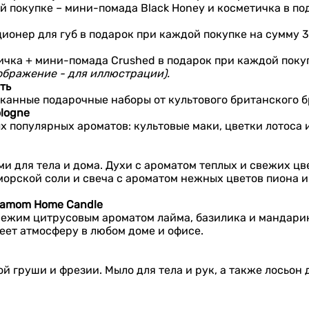
ой покупке – мини-помада Black Honey и косметичка в по
диционер для губ в подарок при каждой покупке на сумму 
ичка + мини-помада Crushed в подарок при каждой покуп
ображение - для иллюстрации).
ть
канные подарочные наборы от культового британского б
ologne
х популярных ароматов: культовые маки, цветки лотоса 
 для тела и дома. Духи с ароматом теплых и свежих цве
орской соли и свеча с ароматом нежных цветов пиона и 
ardamom Home Candle
ежим цитрусовым ароматом лайма, базилика и мандарин
еет атмосферу в любом доме и офисе.
й груши и фрезии. Мыло для тела и рук, а также лосьон 