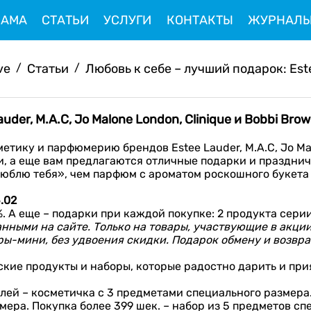
ЛАМА
СТАТЬИ
УСЛУГИ
КОНТАКТЫ
ЖУРНАЛ
ve
/
Статьи
/
Любовь к себе – лучший подарок: Este
uder, М.А.С, Jo Malone London, Clinique и Bobbi Br
тику и парфюмерию брендов Estee Lauder, М.А.С, Jo Mal
, а еще вам предлагаются отличные подарки и праздни
 люблю тебя», чем парфюм с ароматом роскошного букета
5.02
. А еще – подарки при каждой покупке: 2 продукта серии 
нными на сайте. Только на товары, участвующие в акции, 
ы-мини, без удвоения скидки. Подарок обмену и возвра
кие продукты и наборы, которые радостно дарить и прия
лей – косметичка с 3 предметами специального размера.
мера. Покупка более 399 шек. – набор из 5 предметов сп