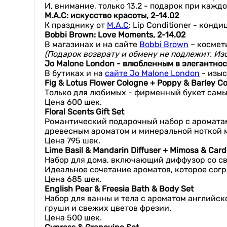
И, внимание, только 13.2 - подарок при кажд
M.A.C: искусство красоты, 2-14.02
К празднику от
M.A.C
: Lip Conditioner - кон
Bobbi
Brown
: Love Moments, 2-14.02
В магазинах и на сайте
Bobbi Brown
– космет
(Подарок возврату и обмену не подлежит. Из
Jo
Malone
London
- влюбленным в элегантнос
В бутиках и на
сайте Jo Malone London
- изыс
Fig & Lotus Flower Cologne + Poppy & Barley C
Только для любимых - фирменный букет самы
Цена 600 шек.
Floral Scents Gift Set
Романтический подарочный набор с ароматами
древесным ароматом и минеральной ноткой м
Цена 795 шек.
Lime Basil & Mandarin Diffuser + Mimosa & C
Набор для дома, включающий диффузор со св
Идеальное сочетание ароматов, которое согр
Цена 685 шек.
English Pear & Freesia Bath & Body Set
Набор для ванны и тела с ароматом английско
груши и свежих цветов фрезии.
Цена 500 шек.