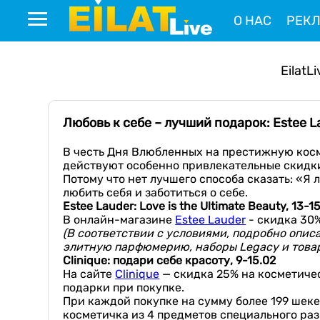
О НАС
РЕК
EilatLi
Любовь к себе – лучший подарок: Estee La
В честь Дня Влюбленных на престижную косме
действуют особенно привлекательные скидки
Потому что нет лучшего способа сказать: «Я
любить себя и заботиться о себе.
Estee Lauder: Love is the Ultimate Beauty, 13-1
В онлайн-магазине
Estee Lauder
- скидка 30%
(В соответствии с условиями, подробно описа
элитную парфюмерию, наборы Legacy и товар
Clinique: подари себе красоту, 9-15.02
На сайте
Clinique
— скидка 25% на косметичес
подарки при покупке.
При каждой покупке на сумму более 199 шеке
косметичка из 4 предметов специального раз