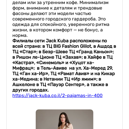
делам или за утренним кофе. Минимализм
форм, внимание к деталям и трендовые
фасоны делают эти модели частью
современного городского гардероба. Это
одежда для спокойного, уверенного ритма
жизни, в котором комфорт — не бонус, а
норма.
Филиалы сети Jack Kuba расположены по
всей стране: в ТЦ
BIG
Fashion
Glilot
, в Ашдод в
ТЦ «Стар»; в Беэр-Шеве ТЦ «Гранд Каньон»;
в Ришон ле-Ционе ТЦ «Захав»; в Хайфе в ТЦ
«Кастра», «Синемоль» и «Хуцот ха-
Мифрац»; в Тель-Авиве на ул. Ха-Меред 29,
ТЦ «Ган ха-Ир», ТЦ «Рамат Авив» и на Кикар
ха-Медина; в Нетании ТЦ «Ир ямим»; в
Ашкелоне в ТЦ «Пауэр Сентер», а также в
других городах.
https://jack-kuba.co.il/2-pajamas-in-400