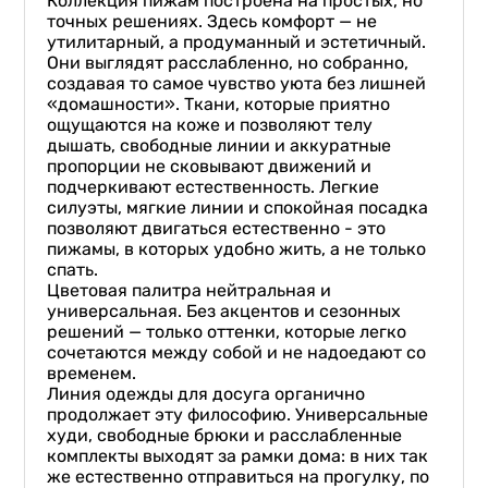
Коллекция пижам построена на простых, но
точных решениях. Здесь комфорт — не
утилитарный, а продуманный и эстетичный.
Они выглядят расслабленно, но собранно,
создавая то самое чувство уюта без лишней
«домашности». Ткани, которые приятно
ощущаются на коже и позволяют телу
дышать, свободные линии и аккуратные
пропорции не сковывают движений и
подчеркивают естественность. Легкие
силуэты, мягкие линии и спокойная посадка
позволяют двигаться естественно - это
пижамы, в которых удобно жить, а не только
спать.
Цветовая палитра нейтральная и
универсальная. Без акцентов и сезонных
решений — только оттенки, которые легко
сочетаются между собой и не надоедают со
временем.
Линия одежды для досуга органично
продолжает эту философию. Универсальные
худи, свободные брюки и расслабленные
комплекты выходят за рамки дома: в них так
же естественно отправиться на прогулку, по