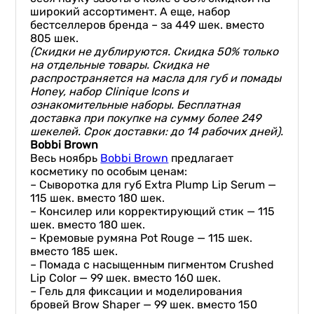
широкий ассортимент. А еще, набор
бестселлеров бренда – за 449 шек. вместо
805 шек.
(Скидки не дублируются. Скидка 50% только
на отдельные товары. Скидка не
распространяется на масла для губ и помады
Honey, набор Clinique Icons и
ознакомительные наборы. Бесплатная
доставка при покупке на сумму более 249
шекелей. Срок доставки: до 14 рабочих дней).
Bobbi Brown
Весь ноябрь
Bobbi Brown
предлагает
косметику по особым ценам:
– Сыворотка для губ Extra Plump Lip Serum —
115 шек. вместо 180 шек.
– Консилер или корректирующий стик — 115
шек. вместо 180 шек.
– Кремовые румяна Pot Rouge — 115 шек.
вместо 185 шек.
– Помада с насыщенным пигментом Crushed
Lip Color — 99 шек. вместо 160 шек.
– Гель для фиксации и моделирования
бровей Brow Shaper — 99 шек. вместо 150