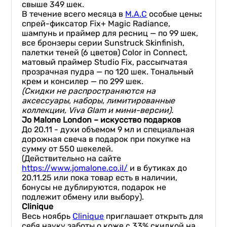
свыше 349 шек.
В течение всего месяца в
M.A.C
особые цены
:
спрей-фиксатор Fix+ Magic Radiance,
шампунь и праймер для ресниц — по 99 шек,
все бронзеры серии Sunstruck Skinfinish,
палетки теней (6 цветов) Color in Connect,
матовый праймер Studio Fix, рассыпчатая
прозрачная пудра — по 120 шек. Тональный
крем и консилер — по 299 шек.
(Скидки не распространяются на
аксессуары, наборы, лимитированные
коллекции, Viva Glam и мини-версии).
Jo
Malone
London
– искусство подарков
До 20.11 - духи объемом 9 мл и специальная
дорожная свеча в подарок при покупке на
сумму от 550 шекелей.
(Действительно на сайте
https://www.jomalone.co.il/
и в бутиках до
20.11.25 или пока товар есть в наличии,
бонусы не дублируются, подарок не
подлежит обмену или выбору).
Clinique
Весь ноябрь
Clinique
приглашает открыть для
себя науку заботы о коже с 33% скидкой на