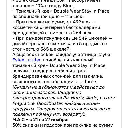
- 33% скидки на широкий ассортимент
товаров + 10% по коду Blue.
– Тональный крем Double Wear Stay In Place
по специальной цене — 115 шек.
– При покупке на сумму от 499 шек —
косметичка с четырьмя бестселлерами
бренда общей стоимостью 264 шек.
- При каждой покупке свыше 549 шекелей —
дизайнерская косметичка из 5 предметов
стоимостью 565 шекелей.
А еще весь ноябрь каждая участница клуба
Estee Lauder
, приобретая культовый
тональный крем Double Wear Stay In Place,
получит в подарок набор из трех
брендированных спонжей для макияжа,
созданных в коллаборации с Ladurée.
(Скидки не дублируются и действуют до
окончания запасов. Скидки не
распространяются на Re-Nutriv, Aerin, Luxury
Fragrance, Blockbuster, наборы и мини-
продукты. Подарок может отличаться, он не
подлежит обмену или возврату).
M.A.C – с 21 по 27 ноября:
30% скидки и подарок при покупке на сумму