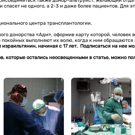
рисоединиться также донор-альтруист, желающий отдать
 спасет не одного, а 2-3 и даже более пациентов. Для э
ционального центра трансплантологии.
ого донорства «Ади», оформив карту которой, человек 
 покойных выполняют их волю, когда к ним обращаются 
зраильтянин, начиная с 17 лет. Подписаться на нее мо
в, ко
торые остались неосвещенными в статье, можно по