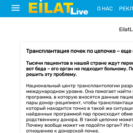
О НАС
РЕК
EilatL
Трансплантация почек по цепочке – еще
Тысячи пациентов в
нашей стране
ждут пере
вот беда – его
орган
не подходит больному.
П
решить эту проблему.
Национальный центр трансплантологии разр
международном уровне. Она помогает найти 
программа, в которую вносятся данные паци
пары донор-реципиент, чтобы трансплантаци
который находится точно в такой же ситуации
найденных программой пар происходит обмен
родственнику донора. В такой цепочке может
Почему вообще может не подойти орган? Из-з
отношению к донорской почке.