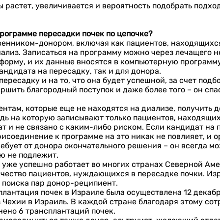
ы растет, увеличивается и вероятность подобрать подхо
программе пересадк
и
почек по цепочке?
енником-донором, включая как пациентов, находящихся
иализ. Записаться на программу можно через лечащего 
форму, и их данные вносятся в компьютерную программу
ндидата на пересадку, так и для донора.
ересадку и на то, что она будет успешной, за счет под
шить благородный поступок и даже более того – он спасе
нтам, которые еще не находятся на диализе, получить д
дь на которую записывают только пациентов, находящих
т и не связано с каким-либо риском. Если кандидат на 
исоединение к программе на это никак не повлияет, и ор
ебует от донора окончательного решения – он всегда мо
ю не подлежит.
 уже успешно работает во многих странах Северной Аме
чество пациентов, нуждающихся в пересадке почки. Из
 поиска пар донор-реципиент.
антация почек в Израиле была осуществлена 12 декабря 
из Чехии в Израиль. В каждой стране благодаря этому со
нено 6 трансплантаций почек.