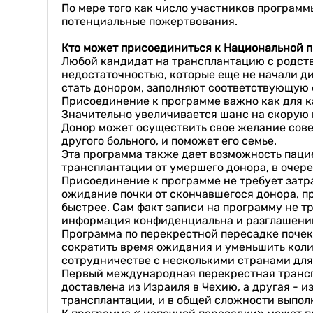
По мере того как число участников программ
потенциальные пожертвования.
Кто
может
присоединиться к Национальной 
Любой кандидат на трансплантацию с родств
недостаточностью, которые еще не начали д
стать донором, заполняют соответствующую 
Присоединение к программе важно как для ка
Значительно увеличивается шанс на скорую п
Донор может осуществить свое желание совер
другого больного, и поможет его семье.
Эта программа также дает возможность пацие
трансплантации от умершего донора, в очере
Присоединение к программе не требует затра
ожидание почки от скончавшегося донора, пр
быстрее. Сам факт записи на программу не тр
информация конфиденциальна и разглашени
Программа по перекрестной пересадке почек
сократить время ожидания и уменьшить коли
сотрудничестве с несколькими странами для
Первый международная перекрестная транспл
доставлена из Израиля в Чехию, а другая - 
трансплантации, и в общей сложности выпол