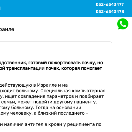
052-6543477
Ы
052-6543478
раиле
одственник, готов
ый
пожертвовать почку, но
ой
трансплантаци
и почек
, которая помогает
 действующую в Израиле и на
одходит больному. Специальная компьютерная
у, ищет совпадения параметров и подбирает
 семьи, может подойти другому пациенту,
угому больному. Тогда на основании
му человеку, а близкий последнего –
и наличия антител в крови у реципиента по