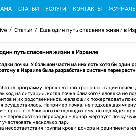
ЛАМА
СТАТЬИ
УСЛУГИ
КОНТАКТЫ
ЖУРНАЛ
ive
/
Статьи
/
Еще один путь спасения жизни в Из
 один путь спасения жизни в Израиле
садки почки.
У
большей части из них есть
хотя бы один
р
оэтому
в Израиле была разработана
система
перекрестн
аботал программу перекрестной трансплантации почек,
выход из ситуации, когда почка близкого человека не п
ентов и их родственников, желающих пожертвовать почк
я осуществилась. Например почка, не подходящая члену
 – орган его близкого не подходит ему, но подойдет др
 – перекрестная пересадка – донор жертвует почку чужо
 участвовать несколько пар.
а несоответствия группы крови донора и реципиента ил