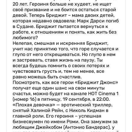
20 лет. Героиня больше не худеет, не ищет
своё призвание и не боится остаться старой
девой. Теперь Бриджит – мама двоих детей,
которая недавно овдовела: Марк Дарси погиб
в Судане. Бриджит пытается вернуться к
работе, к отношениям и понять, как жить без
любимого?
Нелепая, смешная и искренняя Бриджит,
учит нас принятию того, что горе случается и
глупо от него открещиваться. Но глупо в нем
и застревать, ставя жизнь на паузу. Ты
всегда будешь помнить о своих потерях и
чувствовать грусть и, тем не менее, все
равно можешь быть счастлив.
Посмотреть, как все герои «Бриджит Джонс»
получат еще один шанс на свои минуты
счастья, можно будет на канале HOT Cinema 1
(номер 16) в пятницу, 19 сентября, в 22:00.
«Плохая девочка» — эротический триллер,
снятый Халиной Рейн, с Николь Кидман в
главной роли. Его героиня – успешная
бизнесвумен по имени Роми. Она замужем за
любящим Джейкобом (Антонио Бандерас), у