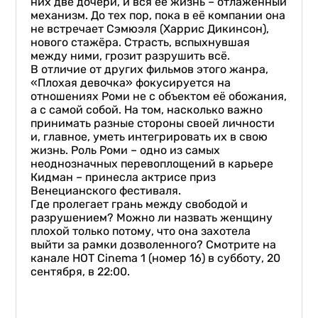
них две дочери, и вся её жизнь – отлаженный
механизм. До тех пор, пока в её компании она
не встречает Сэмюэля (Харрис Дикинсон),
нового стажёра. Страсть, вспыхнувшая
между ними, грозит разрушить всё.
В отличие от других фильмов этого жанра,
«Плохая девочка» фокусируется на
отношениях Роми не с объектом её обожания,
а с самой собой. На том, насколько важно
принимать разные стороны своей личности
и, главное, уметь интегрировать их в свою
жизнь. Роль Роми – одно из самых
неоднозначных перевоплощений в карьере
Кидман – принесла актрисе приз
Венецианского фестиваля.
Где пролегает грань между свободой и
разрушением? Можно ли назвать женщину
плохой только потому, что она захотела
выйти за рамки дозволенного? Смотрите на
канале HOT Cinema 1 (номер 16) в субботу, 20
сентября, в 22:00.