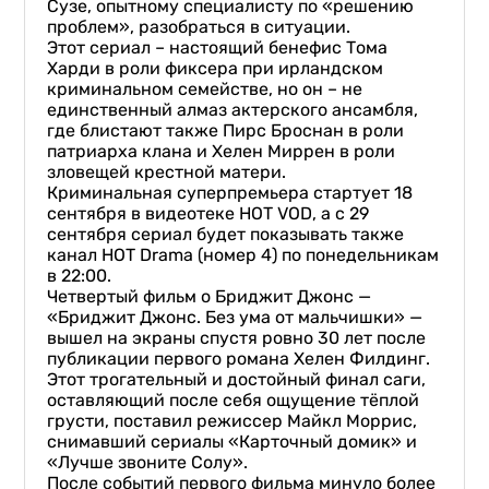
Сузе, опытному специалисту по «решению
проблем», разобраться в ситуации.
Этот сериал – настоящий бенефис Тома
Харди в роли фиксера при ирландском
криминальном семействе, но он – не
единственный алмаз актерского ансамбля,
где блистают также Пирс Броснан в роли
патриарха клана и Хелен Миррен в роли
зловещей крестной матери.
Криминальная суперпремьера стартует 18
сентября в видеотеке HOT VOD, а с 29
сентября сериал будет показывать также
канал HOT Drama (номер 4) по понедельникам
в 22:00.
Четвертый фильм о Бриджит Джонс —
«Бриджит Джонс. Без ума от мальчишки» —
вышел на экраны спустя ровно 30 лет после
публикации первого романа Хелен Филдинг.
Этот трогательный и достойный финал саги,
оставляющий после себя ощущение тёплой
грусти, поставил режиссер Майкл Моррис,
снимавший сериалы «Карточный домик» и
«Лучше звоните Солу».
После событий первого фильма минуло более