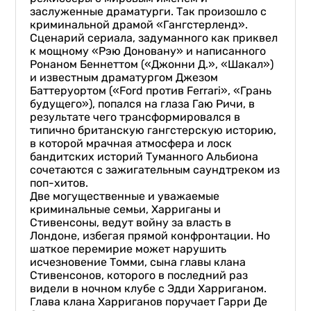
заслуженные драматурги. Так произошло с
криминальной драмой «Гангстерленд».
Сценарий сериала, задуманного как приквел
к мощному «Рэю Доновану» и написанного
Ронаном Беннеттом («Джонни Д.», «Шакал»)
и известным драматургом Джезом
Баттеруортом («Ford против Ferrari», «Грань
будущего»), попался на глаза Гаю Ричи, в
результате чего трансформировался в
типично британскую гангстерскую историю,
в которой мрачная атмосфера и лоск
бандитских историй Туманного Альбиона
сочетаются с зажигательным саундтреком из
поп-хитов.
Две могущественные и уважаемые
криминальные семьи, Харриганы и
Стивенсоны, ведут войну за власть в
Лондоне, избегая прямой конфронтации. Но
шаткое перемирие может нарушить
исчезновение Томми, сына главы клана
Стивенсонов, которого в последний раз
видели в ночном клубе с Эдди Харриганом.
Глава клана Харриганов поручает Гарри Де