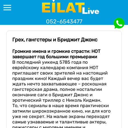
052-6543477
Грех, гангстеры и Бриджит Джонс
Громкие имена и громкие страсти: HOT
завершает год большими премьерами
В последний уикенд 5785 года по
еврейскому календарю компания НОТ
приглашает своих зрителей на настоящий
праздник кино! Каждый вечер вас будет
ждать нечто захватывающее – роскошная
гангстерская драма, полное ностальгии
окончание саги о Бриджит Джонс и
эротический триллер с Николь Кидман.
То, что сериалы в наше время практически
затмили широкоэкранное кино, ни для кого
уже не секрет. На малые экраны переходят
самые узнаваемые и талантливые актеры,
режиссеры с мировым именем и