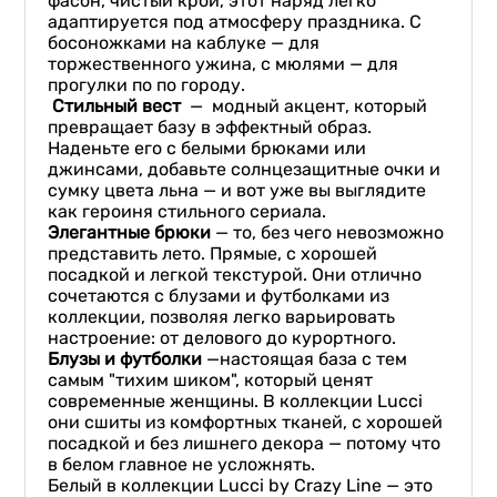
фасон, чистый крой, этот наряд легко
адаптируется под атмосферу праздника. С
босоножками на каблуке — для
торжественного ужина, с мюлями — для
прогулки по по городу.
Стильный вест
— модный акцент, который
превращает базу в эффектный образ.
Наденьте его с белыми брюками или
джинсами, добавьте солнцезащитные очки и
сумку цвета льна — и вот уже вы выглядите
как героиня стильного сериала.
Элегантные брюки
— то, без чего невозможно
представить лето. Прямые, с хорошей
посадкой и легкой текстурой. Они отлично
сочетаются с блузами и футболками из
коллекции, позволяя легко варьировать
настроение: от делового до курортного.
Блузы и футболки
—настоящая база с тем
самым "тихим шиком", который ценят
современные женщины. В коллекции Lucci
они сшиты из комфортных тканей, с хорошей
посадкой и без лишнего декора — потому что
в белом главное не усложнять.
Белый в коллекции Lucci by Crazy Line — это