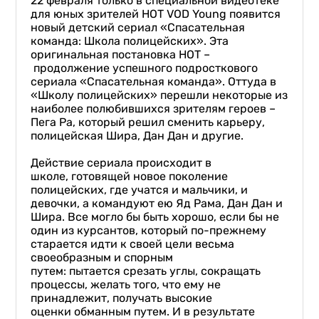
22 февраля только в специальной видеотеке
для юных зрителей HOT VOD Young появится
новый детский сериал «Спасательная
команда: Школа полицейских». Эта
оригинальная постановка НОТ –
продолжение успешного подросткового
сериала «Спасательная команда». Оттуда в
«Школу полицейских» перешли некоторые из
наиболее полюбившихся зрителям героев –
Пега Ра, который решил сменить карьеру,
полицейская Шира, Дан Дан и другие.
Действие сериала происходит в
школе, готовящей новое поколение
полицейских, где учатся и мальчики, и
девочки, а командуют ею Яд Рама, Дан Дан и
Шира. Все могло бы быть хорошо, если бы не
один из курсантов, который по-прежнему
старается идти к своей цели весьма
своеобразным и спорным
путем: пытается срезать углы, сокращать
процессы, желать того, что ему не
принадлежит, получать высокие
оценки обманным путем. И в результате