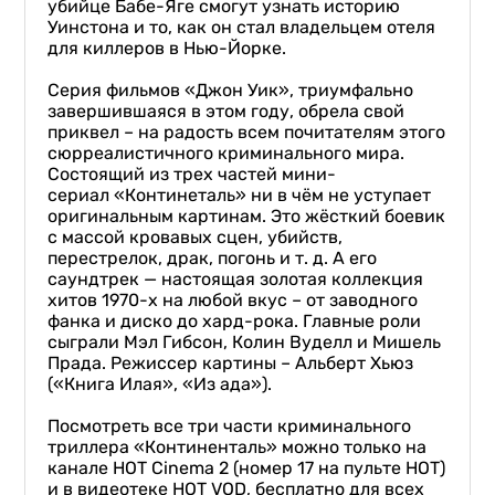
убийце Бабе-Яге смогут узнать историю
Уинстона и то, как он стал владельцем отеля
для киллеров в Нью-Йорке.
Серия фильмов «Джон Уик», триумфально
завершившаяся в этом году, обрела свой
приквел – на радость всем почитателям этого
сюрреалистичного криминального мира.
Состоящий из трех частей мини-
сериал «Континеталь» ни в чём не уступает
оригинальным картинам. Это жёсткий боевик
с массой кровавых сцен, убийств,
перестрелок, драк, погонь и т. д. А его
саундтрек — настоящая золотая коллекция
хитов 1970-х на любой вкус – от заводного
фанка и диско до хард-рока. Главные роли
сыграли Мэл Гибсон, Колин Вуделл и Мишель
Прада. Режиссер картины – Альберт Хьюз
(«Книга Илая», «Из ада»).
Посмотреть все три части криминального
триллера «Континенталь» можно только на
канале HOT Cinema 2 (номер 17 на пульте НОТ)
и в видеотеке HOT VOD, бесплатно для всех