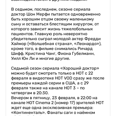
В седьмом, последнем, сезоне сериала
доктор Шон Мерфи пытается одновременно
быть хорошим отцом своему маленькому
сыну и оставаться блестящим хирургом, от
которого зависит жизнь тяжелобольных
пациентов. Главную роль невероятно
убедительно сыграл молодой актер Фредди
Хаймор («Волшебная страна», «Леонардо»),
кроме того, в фильме снимались Ричард
Шифф, Кристина Чанг, Фиона Губелманн,
Уилл Юн Ли и многие другие.
Седьмой сезон сериала «Хороший доктор»
можно будет смотреть только в НОТ с 22
февраля в видеотеке HOT VOD сразу же после
премьеры каждой серии в США, а с 29
февраля также на канале НОТ 3 – по
четвергам в 20:30.
Вечером в пятницу, 23 февраля, в 22:00 на
канале HOT Cinema 2 (номер 17) зрителей НОТ
ждет еще одна эксклюзивная премьера:
«Континенталь». Фанаты саги о наёмном