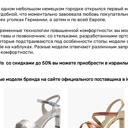
 в одном небольшом немецком городке открылся первый м
добной, что моментально завоевала любовь покупательни
х уголках Германии, а затем и по всей Европе.
овременные технологии повышенной комфортности: вы 
ставы и позвоночник; со стельками, разработанными орт
которые подстраиваются под особенности стопы; модели 
е на каблуках. Разные модели отвечают различным запр
 комфортности.
is
со скидками до 50%
вы можете приобрести
в израиль
ные модели бренда
на сайте официального поставщика в