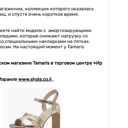
агазинчик, коллекция которого оказалась
ц, и спустя очень короткое время,
можете найти модели с амортизирующими
опедами, которые снижают нагрузку со
со специальными накладками на пятках,
осам. На настоящий момент у Tamaris
ск
ом
магазин
е
Tamaris
в торговом центре «Ир
 Израиле
www
.
shola
.
co
.
il
.