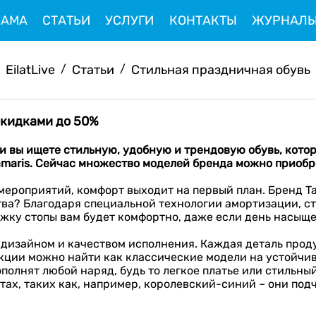
ЛАМА
СТАТЬИ
УСЛУГИ
КОНТАКТЫ
ЖУРНАЛ
EilatLive
/
Статьи
/
Стильная праздничная обувь
скидками до 50%
и вы ищете стильную, удобную и трендовую обувь,
котор
amaris
.
Сейчас множество моделей бренда можн
о приобр
мероприятий, комфорт выходит на первый план. Бренд T
тва? Благодаря специальной технологии амортизации, с
у стопы вам будет комфортно, даже если день насыщен
м дизайном и качеством исполнения. Каждая деталь про
кции можно найти как классические модели на устойчив
полнят любой наряд, будь то легкое платье или стильны
ах, таких как, например, королевский-синий – они под