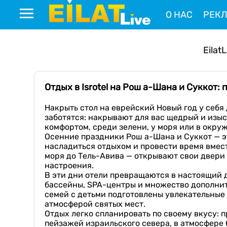
О НАС
РЕК
EilatL
Отдых в Isrotel на Рош а-Шана и Суккот:
Накрыть стол на еврейский Новый год у себя 
заботятся: накрывают для вас щедрый и изы
комфортом, среди зелени, у моря или в окруж
Осенние праздники Рош а-Шана и Суккот — эт
насладиться отдыхом и провести время вместе
моря до Тель-Авива — открывают свои двери 
настроения.
В эти дни отели превращаются в настоящий 
бассейны, SPA-центры и множество дополнит
семей с детьми подготовлены увлекательные
атмосферой святых мест.
Отдых легко спланировать по своему вкусу:
пейзажей израильского севера, в атмосфере