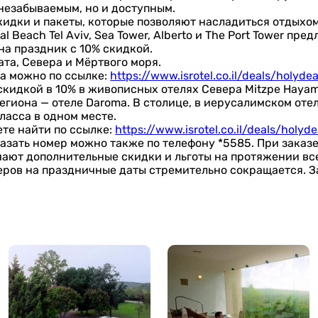
незабываемым, но и доступным.
идки и пакеты, которые позволяют насладиться отдыхом в
Beach Tel Aviv, Sea Tower, Alberto и The Port Tower пре
на праздник с 10% скидкой.
ата, Севера и Мёртвого моря.
ха можно по ссылке:
https://www.isrotel.co.il/deals/holyde
кидкой в 10% в живописных отелях Севера Mitzpe Hayamim
региона — отеле Daroma. В столице, в иерусалимском оте
ласса в одном месте.
те найти по ссылке:
https://www.isrotel.co.il/deals/holyd
зать номер можно также по телефону *5585. При заказе 
учают дополнительные скидки и льготы на протяжении все
еров на праздничные даты стремительно сокращается. З