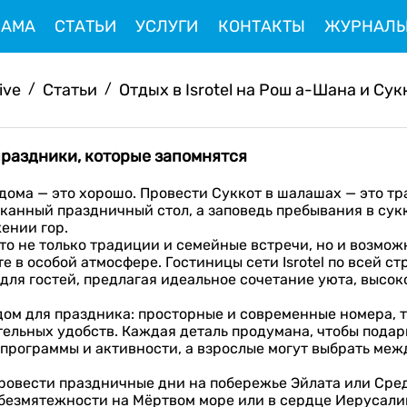
ЛАМА
СТАТЬИ
УСЛУГИ
КОНТАКТЫ
ЖУРНАЛ
ive
/
Статьи
/
Отдых в Isrotel на Рош а-Шана и Сукко
 праздники, которые запомнятся
дома — это хорошо. Провести Суккот в шалашах — это тр
сканный праздничный стол, а заповедь пребывания в су
ении гор.
о не только традиции и семейные встречи, но и возмож
 в особой атмосфере. Гостиницы сети Isrotel по всей стр
для гостей, предлагая идеальное сочетание уюта, высок
дом для праздника: просторные и современные номера, 
ельных удобств. Каждая деталь продумана, чтобы подар
 программы и активности, а взрослые могут выбрать ме
 провести праздничные дни на побережье Эйлата или Ср
 безмятежности на Мёртвом море или в сердце Иерусали