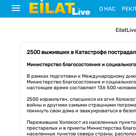
О НАС
РЕК
EilatLiv
2500 выживших в Катастрофе пострадали
Министерств
о
благосостояния и социальног
В рамках подготовки к Международному дню 
Министерство благосостояния и социального
настоящее время составляет 136 500 человек
2500 израильтян, спасшихся из огня Холоко
войны и другими самыми страшными погрома
покинуть свои дома и эвакуироваться в безо
Пережившие Холокост из населенных пунктов 
престарелых и в приюты Министерства благо
населенных пунктов севера страны, располож