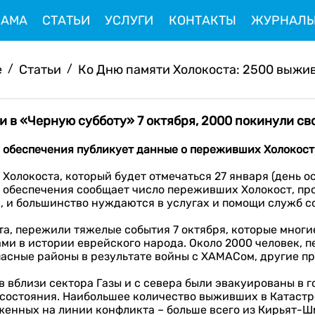
ЛАМА
СТАТЬИ
УСЛУГИ
КОНТАКТЫ
ЖУРНАЛ
e
/
Статьи
/
Ко Дню памяти Холокоста: 2500 выжив
 в «Черную субботу» 7 октября, 2000 покинули св
о обеспечения
публикует данные
о переживших Холокост
Холокоста, который будет отмечаться 27 января (день о
 обеспечения сообщает число переживших Холокост, пр
, и большинство нуждаются в услугах и помощи служб с
ста, пережили тяжелые события 7 октября, которые мног
ми в истории еврейского народа. Около 2000 человек,
пасные районы в результате войны с ХАМАСом, другие пр
вблизи сектора Газы и с севера были эвакуированы в го
состояния. Наибольшее количество выживших в Катастро
енных на линии конфликта – больше всего из Кирьят-Шмо