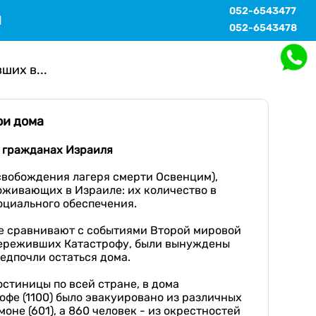
052-6543477
Ы
052-6543478
ших в...
ои дома
гражданах
Израил
я
свобождения лагеря смерти Освенцим),
оживающих в Израиле: их количество в
оциального обеспечения.
ие сравнивают с событиями Второй мировой
 переживших Катастрофу, были вынуждены
едпочли остаться дома.
стиницы по всей стране, в дома
фе (1100) было эвакуировано из различных
не (601), а 860 человек - из окрестностей