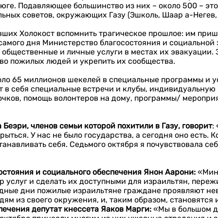
а юге. Подавляющее большинство из них – около 500 – э
ьных советов, окружающих Газу (Эшколь, Шаар а-Негев, 
вших Холокост вспомнить трагическое прошлое: им приш
о самого дня Министерство благосостояния и социальной
общественные и личные услуги в местах их эвакуации. Э
во пожилых людей и укрепить их сообщества.
оло 65 миллионов шекелей в специальные программы и 
ет в себя специальные встречи и клубы, индивидуальную
 очков, помощь волонтеров на дому, программы/ меропри
а
Беэри
, член
ов
семьи которой похи
тили
в Газу, говорит
:
рыться. У нас не было государства, а сегодня оно есть. 
танавливать себя. Седьмого октября я почувствовала себ
остояния и социального обеспечения
Янон
Аарони
:
«Мин
тр услуг и сделать их доступными для израильтян, пере
удные дни пожилые израильтяне граждане проявляют не
м из своего окружения, и, таким образом, становятся 
печения депутат кнессета Яаков
Марги
:
«Мы в большом д