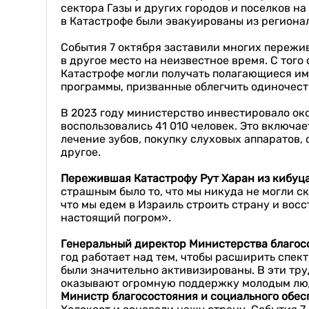
сектора Газы и других городов и поселков н
в Катастрофе были эвакуированы из регионал
События 7 октября заставили многих пережи
в другое место на неизвестное время. С тог
Катастрофе могли получать полагающиеся им 
программы, призванные облегчить одиночест
В 2023 году министерство инвестировало ок
воспользовались 41 010 человек. Это включа
лечение зубов, покупку слуховых аппаратов,
другое.
Пережившая Катастрофу
Рут
Харан
из кибуц
страшным было то, что мы никуда не могли ск
что мы едем в Израиль строить страну и восс
настоящий погром».
Генеральный директор Министерства благос
год работает над тем, чтобы расширить спек
были значительно активизированы. В эти тр
оказывают огромную поддержку молодым людя
Министр благосостояния и социального обес