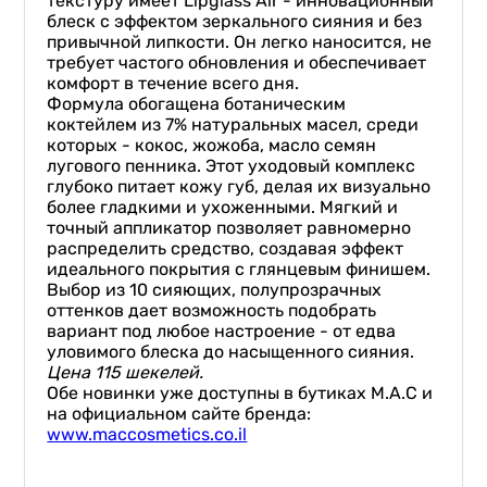
текстуру имеет Lipglass Air - инновационный
блеск с эффектом зеркального сияния и без
привычной липкости. Он легко наносится, не
требует частого обновления и обеспечивает
комфорт в течение всего дня.
Формула обогащена ботаническим
коктейлем из 7% натуральных масел, среди
которых - кокос, жожоба, масло семян
лугового пенника. Этот уходовый комплекс
глубоко питает кожу губ, делая их визуально
более гладкими и ухоженными. Мягкий и
точный аппликатор позволяет равномерно
распределить средство, создавая эффект
идеального покрытия с глянцевым финишем.
Выбор из 10 сияющих, полупрозрачных
оттенков дает возможность подобрать
вариант под любое настроение - от едва
уловимого блеска до насыщенного сияния.
Цена 115 шекелей.
Обе новинки уже доступны в бутиках M.A.C и
на официальном сайте бренда:
www.maccosmetics.co.il