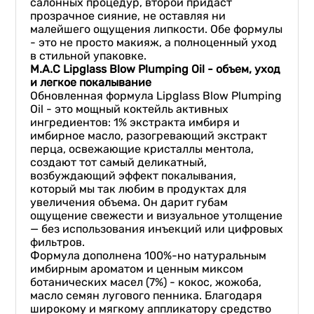
салонных процедур, второй придаст
прозрачное сияние, не оставляя ни
малейшего ощущения липкости. Обе формулы
- это не просто макияж, а полноценный уход
в стильной упаковке.
M.
A.
C
Lipglass
Blow
Plumping
Oil - объем, уход
и легкое покалывание
Обновленная формула Lipglass Blow Plumping
Oil - это мощный коктейль активных
ингредиентов: 1% экстракта имбиря и
имбирное масло, разогревающий экстракт
перца, освежающие кристаллы ментола,
создают тот самый деликатный,
возбуждающий эффект покалывания,
который мы так любим в продуктах для
увеличения объема. Он дарит губам
ощущение свежести и визуальное утолщение
— без использования инъекций или цифровых
фильтров.
Формула дополнена 100%-но натуральным
имбирным ароматом и ценным миксом
ботанических масел (7%) - кокос, жожоба,
масло семян лугового пенника. Благодаря
широкому и мягкому аппликатору средство