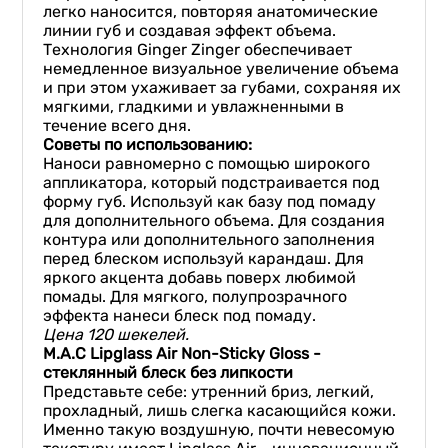
легко наносится, повторяя анатомические
линии губ и создавая эффект объема.
Технология Ginger Zinger обеспечивает
немедленное визуальное увеличение объема
и при этом ухаживает за губами, сохраняя их
мягкими, гладкими и увлажненными в
течение всего дня.
Советы по использованию:
Наноси равномерно с помощью широкого
аппликатора, который подстраивается под
форму губ. Используй как базу под помаду
для дополнительного объема. Для создания
контура или дополнительного заполнения
перед блеском используй карандаш. Для
яркого акцента добавь поверх любимой
помады. Для мягкого, полупрозрачного
эффекта нанеси блеск под помаду.
Цена 120 шекелей.
M.
A.
C
Lipglass
Air
Non-
Sticky
Gloss -
стеклянный блеск без липкости
Представьте себе: утренний бриз, легкий,
прохладный, лишь слегка касающийся кожи.
Именно такую воздушную, почти невесомую