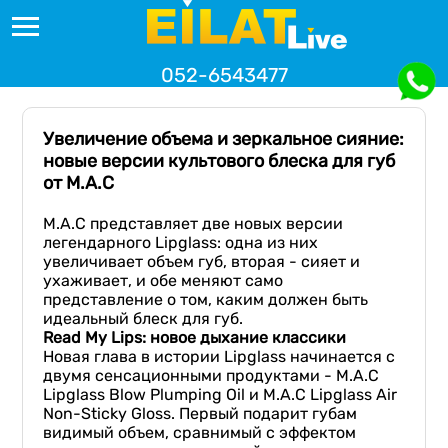
052-6543477
Увеличение объема и зеркальное сияние:
новые версии культового блеска для губ
от M.A.C
M.A.C представляет две новых версии
легендарного Lipglass: одна из них
увеличивает объем губ, вторая - сияет и
ухаживает, и обе меняют само
представление о том, каким должен быть
идеальный блеск для губ.
Read My Lips: новое дыхание классики
Новая глава в истории Lipglass начинается с
двумя сенсационными продуктами - M.A.C
Lipglass Blow Plumping Oil и M.A.C Lipglass Air
Non-Sticky Gloss. Первый подарит губам
видимый объем, сравнимый с эффектом