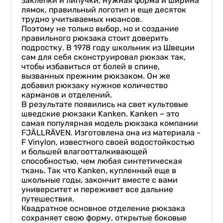
заклепки и липучки, нужная форма и ширина
лямок, правильный логотип и еще десяток
трудно учитываемых нюансов.
Поэтому не только выбор, но и создание
правильного рюкзака стоит доверить
подростку. В 1978 году школьник из Швеции
сам для себя сконструировал рюкзак так,
чтобы избавиться от болей в спине,
вызванных прежним рюкзаком. Он же
добавил рюкзаку нужное количество
карманов и отделений.
В результате появились на свет культовые
шведские рюкзаки Kanken. Kanken – это
самая популярная модель рюкзака компании
FJÄLLRÄVEN. Изготовлена она из материала -
F Vinylon, известного своей водостойкостью
и большей влагоотталкивающей
способностью, чем любая синтетическая
ткань. Так что Kanken, купленный еще в
школьные годы, закончит вместе с вами
университет и переживет все дальние
путешествия.
Квадратное основное отделение рюкзака
сохраняет свою форму, открытые боковые