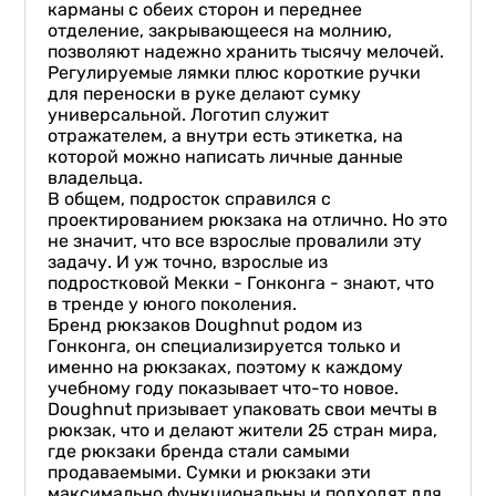
карманы с обеих сторон и переднее
отделение, закрывающееся на молнию,
позволяют надежно хранить тысячу мелочей.
Регулируемые лямки плюс короткие ручки
для переноски в руке делают сумку
универсальной. Логотип служит
отражателем, а внутри есть этикетка, на
которой можно написать личные данные
владельца.
В общем, подросток справился с
проектированием рюкзака на отлично. Но это
не значит, что все взрослые провалили эту
задачу. И уж точно, взрослые из
подростковой Мекки - Гонконга - знают, что
в тренде у юного поколения.
Бренд рюкзаков Doughnut родом из
Гонконга, он специализируется только и
именно на рюкзаках, поэтому к каждому
учебному году показывает что-то новое.
Doughnut призывает упаковать свои мечты в
рюкзак, что и делают жители 25 стран мира,
где рюкзаки бренда стали самыми
продаваемыми. Сумки и рюкзаки эти
максимально функциональны и подходят для