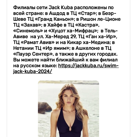
Филиалы сети
Jack
Kuba
расположены по
всей стране: в Ашдод в ТЦ «Стар»; в Беэр-
Шеве ТЦ «Гранд Каньон»; в Ришон ле-Ционе
ТЦ «Захав»; в Хайфе в ТЦ «Кастра»,
«Синемоль» и «Хуцот ха-Мифрац»; в Тель-
Авиве на ул. Ха-Меред 29, ТЦ «Ган ха-Ир»,
ТЦ «Рамат Авив» и на Кикар ха-Медина; в
Н
е
тании ТЦ «Ир ямим»; в Ашкелоне в ТЦ
«Пауэр Сентер», а также в других городах.
Вы можете найти ближайший к вам филиал
на русском языке:
https://jackkuba.ru/swim-
jack-kuba-2024/