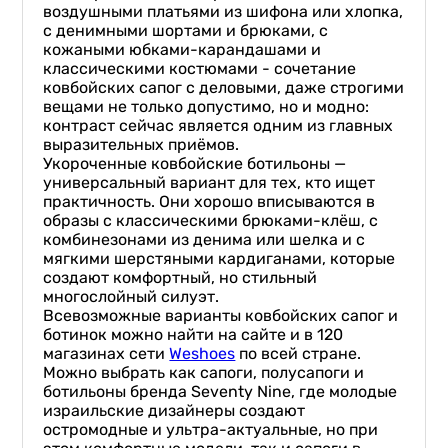
воздушными платьями из шифона или хлопка,
с денимными шортами и брюками, с
кожаными юбками-карандашами и
классическими костюмами - сочетание
ковбойских сапог с деловыми, даже строгими
вещами не только допустимо, но и модно:
контраст сейчас является одним из главных
выразительных приёмов.
Укороченные ковбойские ботильоны —
универсальный вариант для тех, кто ищет
практичность. Они хорошо вписываются в
образы с классическими брюками-клёш, с
комбинезонами из денима или шелка и с
мягкими шерстяными кардиганами, которые
создают комфортный, но стильный
многослойный силуэт.
Всевозможные варианты ковбойских сапог и
ботинок можно найти на сайте и в 120
магазинах сети
Weshoes
по всей стране.
Можно выбрать как сапоги, полусапоги и
ботильоны бренда Seventy Nine, где молодые
израильские дизайнеры создают
остромодные и ультра-актуальные, но при