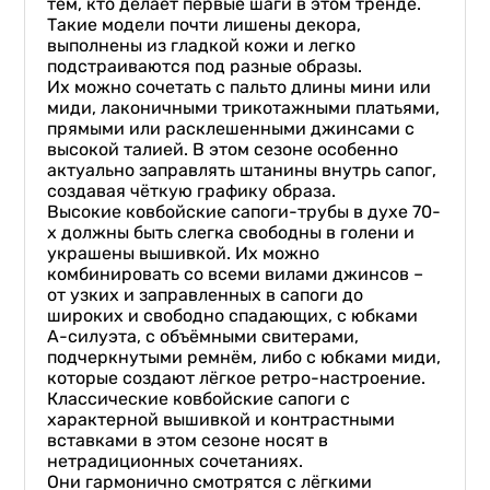
тем, кто делает первые шаги в этом тренде.
Такие модели почти лишены декора,
выполнены из гладкой кожи и легко
подстраиваются под разные образы.
Их можно сочетать с пальто длины мини или
миди, лаконичными трикотажными платьями,
прямыми или расклешенными джинсами с
высокой талией. В этом сезоне особенно
актуально заправлять штанины внутрь сапог,
создавая чёткую графику образа.
Высокие ковбойские сапоги-трубы в духе 70-
х должны быть слегка свободны в голени и
украшены вышивкой. Их можно
комбинировать со всеми вилами джинсов –
от узких и заправленных в сапоги до
широких и свободно спадающих, с юбками
А-силуэта, с объёмными свитерами,
подчеркнутыми ремнём, либо с юбками миди,
которые создают лёгкое ретро-настроение.
Классические ковбойские сапоги с
характерной вышивкой и контрастными
вставками в этом сезоне носят в
нетрадиционных сочетаниях.
Они гармонично смотрятся с лёгкими